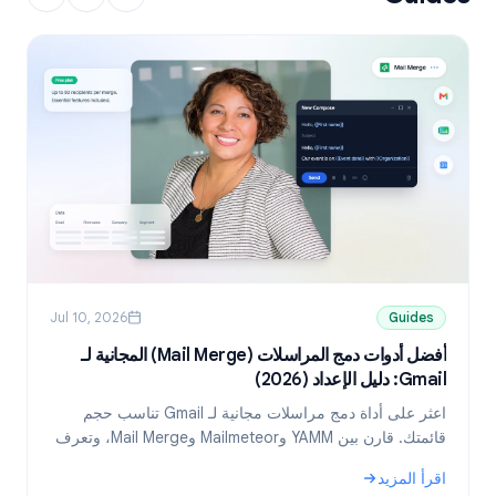
Jul 10, 2026
Guides
أفضل أدوات دمج المراسلات (Mail Merge) المجانية لـ
Gmail: دليل الإعداد (2026)
ni
اعثر على أداة دمج مراسلات مجانية لـ Gmail تناسب حجم
قائمتك. قارن بين YAMM وMailmeteor وMail Merge، وتعرف
على كيفية إرسال رسائل مخصصة من جداول بيانات Google.
د
اقرأ المزيد
ا
: أفضل أدوات دمج المراسلات (Mail Merge) المجانية لـ Gmail: دليل الإعداد (2026)
: 