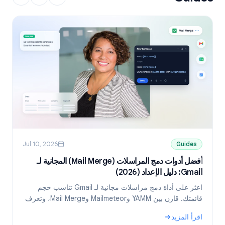
Jul 10, 2026
Guides
أفضل أدوات دمج المراسلات (Mail Merge) المجانية لـ
Gmail: دليل الإعداد (2026)
ni
اعثر على أداة دمج مراسلات مجانية لـ Gmail تناسب حجم
قائمتك. قارن بين YAMM وMailmeteor وMail Merge، وتعرف
على كيفية إرسال رسائل مخصصة من جداول بيانات Google.
د
اقرأ المزيد
ا
: أفضل أدوات دمج المراسلات (Mail Merge) المجانية لـ Gmail: دليل الإعداد (2026)
: 