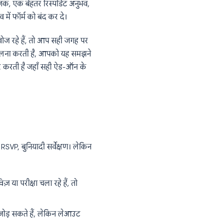
, और बुनियादी कार्यों को अच्छी तरह से संभालता
ॉक है, और इसमें उन सुविधाओं की कमी है
कंडीशनल लॉजिक, एक बेहतर रिस्पोंडेंट अनुभव,
ोने पर वास्तव में फॉर्म को बंद कर दे।
का विकल्प) खोज रहे हैं, तो आप सही जगह पर
 फॉर्म बिल्डरों की तुलना करती है, आपको यह समझने
क परिदृश्य को कवर करती है जहाँ सही ऐड-ऑन के
खोजते हैं
रित पोल, इवेंट RSVP, बुनियादी सर्वेक्षण। लेकिन