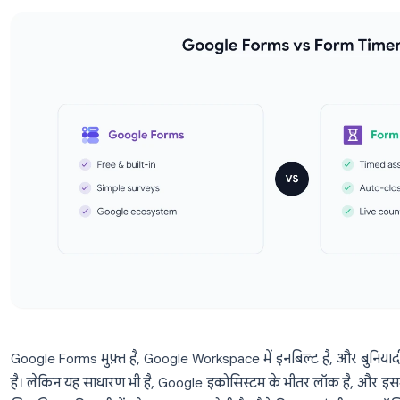
मुफ़्त फॉर्म बिल्डर खोजें।