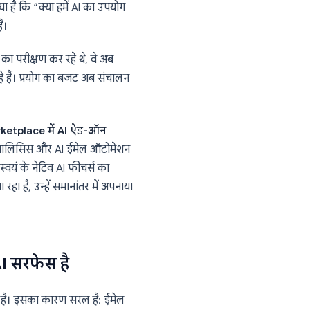
ाव
े” के चरण में था। टीमों ने Gmail में Smart
 खेला, और लंबे ईमेल थ्रेड्स को सारांशित करने
ल यह बदल गया है कि “क्या हमें AI का उपयोग
ैं?” पर आ गया है।
 या दो AI टूल का परीक्षण कर रहे थे, वे अब
 इंटीग्रेशन चला रहे हैं। प्रयोग का बजट अब संचालन
kspace Marketplace में AI ऐड-ऑन
ाइटिंग, AI डेटा एनालिसिस और AI ईमेल ऑटोमेशन
 Google ने अपने स्वयं के नेटिव AI फीचर्स का