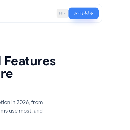
ब्लॉग
HI
उत्पाद देखें
e AI Features
ams Are
Them
ace AI adoption in 2026, from
features teams use most, and