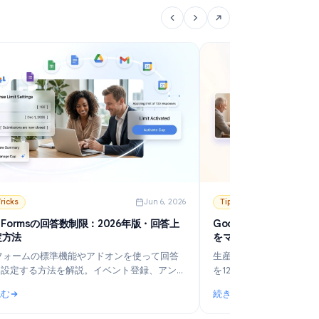
続きを読む
続
Mergeを使った効率化のヒントを紹介します。
する (2026年)
: コールドメールを送る最適なタイミングとは？曜日・時間帯
:
6
Tips & Tricks
Jun 6, 2026