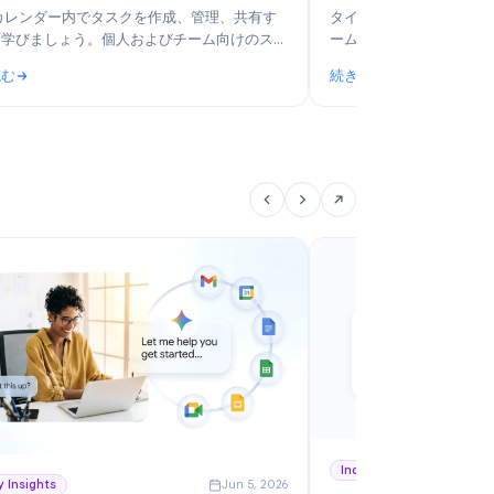
6
Product
Jun 14, 2026
Googleカレンダーのタスク機能の使い方：2026
2
年版完全ガイド
ア
Googleカレンダー内でタスクを作成、管理、共有す
タ
る方法を学びましょう。個人およびチーム向けのステ
ー
ップバイステップガイドです。
お
続きを読む
続
用
ジツール比較
: Googleカレンダーのタスク機能の使い方：2026年版完全ガ
: