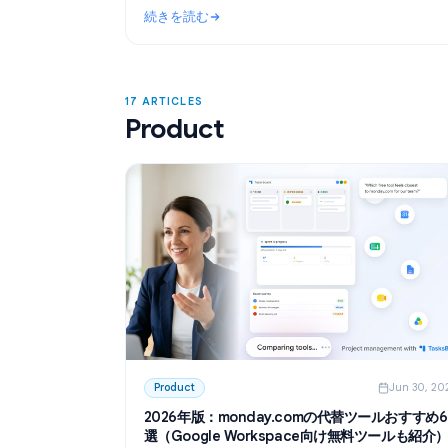
Use Cases
Ju
ChatGPTで会議の議事録を効率化：AIを
成・要約術
GoogleドキュメントでChatGPTを活用し
事録を作成する方法を解説。GPT Workspac
て、テンプレート作成からトランスクリプ
続きを読む
タスクの抽出までを自動化しましょう。
: ChatGPTで会議の議事録を効率化：AIを
17 ARTICLES
Product