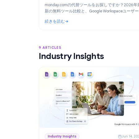
Product
Ju
2026年版：monday.comの代替ツール
選（Google Workspace向け無料ツー
monday.comの代替ツールをお探しですか？
新の無料ツール比較と、Google Workspac
に最適な「TasksBoard」の活用術を解説し
続きを読む
: 2026年版：monday.comの代替ツールお
9 ARTICLES