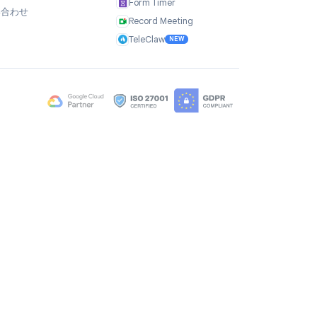
会社
製品
私たちについて
TasksBoard
ユーザーの声
GPT Workspace
採用情報
Mail Merge
Brand Assets
Mail Agent
ブログ
Mail Tracker
FAQ
Form Timer
お問い合わせ
Record Meeting
TeleClaw
NEW