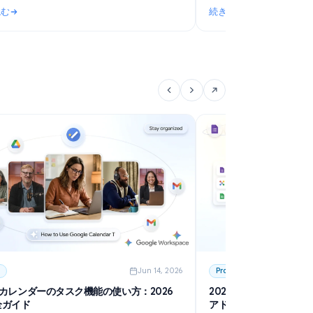
6
Use Cases
Jun 20, 2026
G
Google Forms RSVP: Create a Free RSVP Form
要
for Any Event
G
Learn how to create a Google Forms RSVP for
タ
weddings, parties, and events. Free step-by-step
い
guide with templates, tips, and automatic deadline
続きを読む
続
setting.
・権限設定から2026年のおすすめツールまで
: Google Forms RSVP: Create a Free RSVP Form for Any Event
: