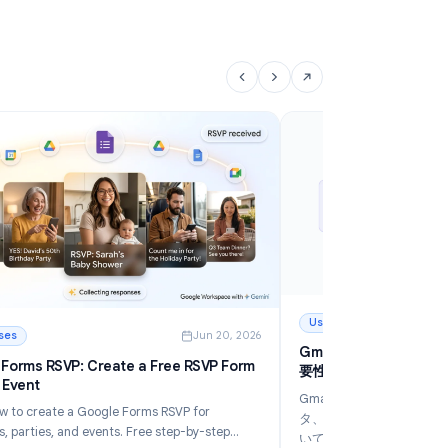
Google Formsの回答数制限：2026年版・回答上
G
限の設定方法
を
Googleフォームの標準機能やアドオンを使って回答
生
数制限を設定する方法を解説。イベント登録、アンケ
を
ート、期限付きフォームのためのステップバイステッ
定
続きを読む
続
プガイド。
う
ターする12の方法
: Google Formsの回答数制限：2026年版・回答上限の設定方
: