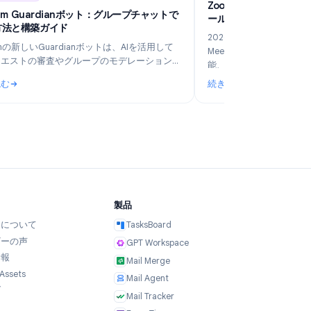
6
Industry Insights
Jun 5, 2026
Z
Telegram Guardianボット：グループチャットで
ー
の活用方法と構築ガイド
2
Telegramの新しいGuardianボットは、AIを活用して
M
参加リクエストの審査やグループのモデレーションを
能
行います。ノーコードのTeleClawと手動のWebhook構
続きを読む
続
築を比較し、最適な導入方法を解説します。
のビジネスに最適なのはどれ？
: Telegram Guardianボット：グループチャットでの活用方
: