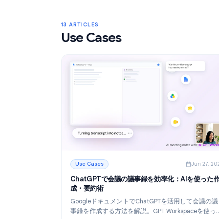
Gmailラベル：2026年版 受信トレイ整
イド
Gmailラベルを使って受信トレイを整理す
びましょう。ラベルの作成、色分け、階層
フィルタで自動化することで、メールワー
続きを読む
より効率的にします。
: Gmailラベル：2026年版 受信トレイ整理
13 ARTICLES
Use Cases