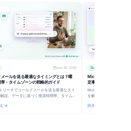
6
Guides
Jun 30, 2026
コールドメールを送る最適なタイミングとは？曜
M
日・時間帯・タイムゾーンの戦略的ガイド
定
B2Bアウトリーチでコールドメールを送る最適なタイ
M
ミングを解説。データに基づく推奨時間帯、タイムゾ
を
ーンの考慮、Gmailの予約送信活用法、そしてMail
わ