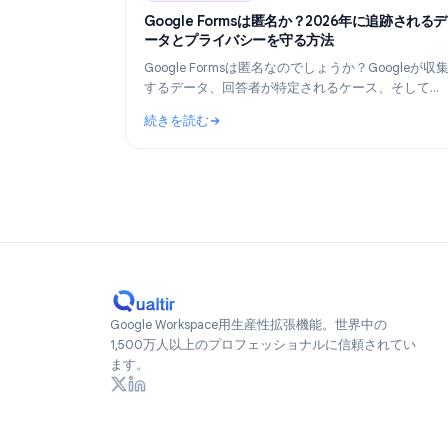
Industry Insights
Industry Insights
Ju
Google Formsは匿名か？2026年に追
ータとプライバシーを守る方法
Google Formsは匿名なのでしょうか？Goog
するデータ、回答者が特定されるケース、
2026年現在、真に匿名なフォームを作成す
続きを読む
詳しく解説します。
: Google Formsは匿名か？2026年