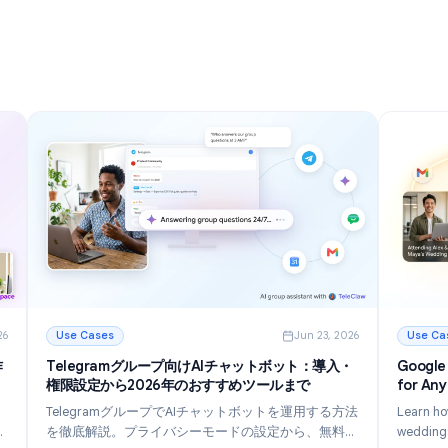
理の完全ガ
ターする12の方法
2026年にメールをより速く管理し、受信トレイの散
る方法を学
らかりを減らし、生産性を向上させるための12の強力
化を行い、
なGmailのヒントとコツを発見してください。
クフローを
続きを読む
の完全ガイド
: Gmailのヒントとコツ: 2026年に受信トレイをマス