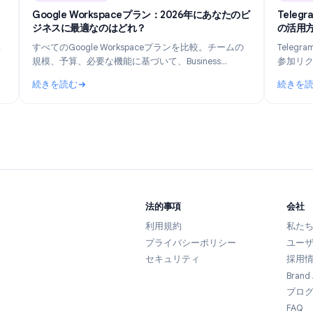
n 14, 2026
Industry Insights
Jun 8, 202
跡されるデ
Google Workspaceプラン：2026年にあなたのビ
ジネスに最適なのはどれ？
leが収集
すべてのGoogle Workspaceプランを比較。チームの
そして
規模、予算、必要な機能に基づいて、Business
る方法を
Starter、Standard、Plus、またはEnterpriseの最適な
続きを読む
プランを見つけましょう。
に追跡されるデータとプライバシーを守る方法
: Google Workspaceプラン：2026年にあなた