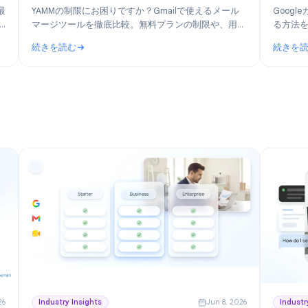
n 30, 2026
Product
Jun 19, 202
おすすめ6
YAMMの代替ツール：2026年版 Gmailメールマー
ルも紹介）
ジツール比較
2026年最
YAMMの制限にお困りですか？Gmailで使えるメール
eユーザー
マージツールを徹底比較。無料プランの制限や、用途
ます。
に応じた最適な乗り換え先を解説します。
続きを読む
すすめ6選（Google Workspace向け無料ツールも紹介）
: YAMMの代替ツール：2026年版 Gmailメールマー