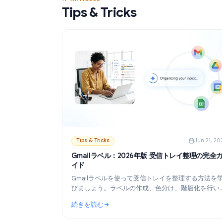
続きを読む
ライズ送信の設定方法を解説します。
: Gmailで使える無料のメールマージツー
17 ARTICLES
Tips & Tricks
Tips & Tricks
Ju