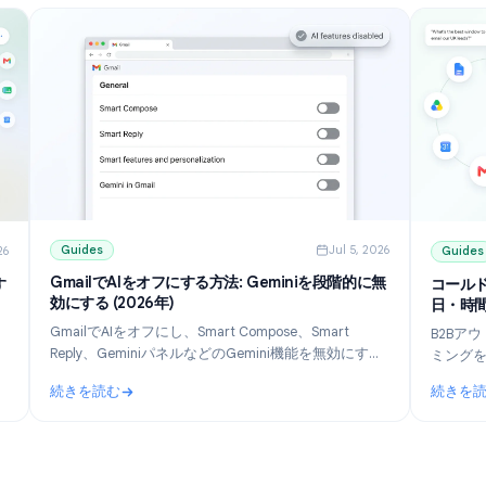
Guides
Jul 5, 202
ul 10, 2026
GmailでAIをオフにする方法: Geminiを段階的に無
ル：おすす
効にする (2026年)
GmailでAIをオフにし、Smart Compose、Smart
見。
Reply、GeminiパネルなどのGemini機能を無効にする
無料プランを
方法を学びましょう。デスクトップとモバイル向けに
パーソナ