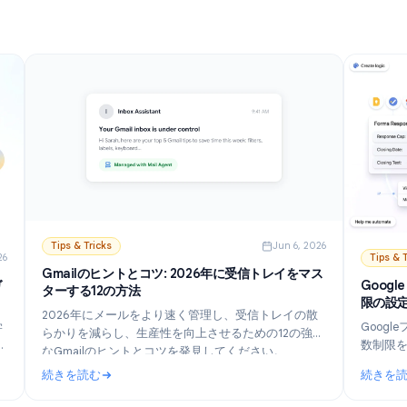
続きを読む
段階的に説明します。
ル：おすすめの選択肢と設定ガイド（2026年版）
: GmailでAIをオフにする方法: Geminiを段階的に無効に
Tips & Tricks
Jun 6, 202
n 21, 2026
Gmailのヒントとコツ: 2026年に受信トレイをマス