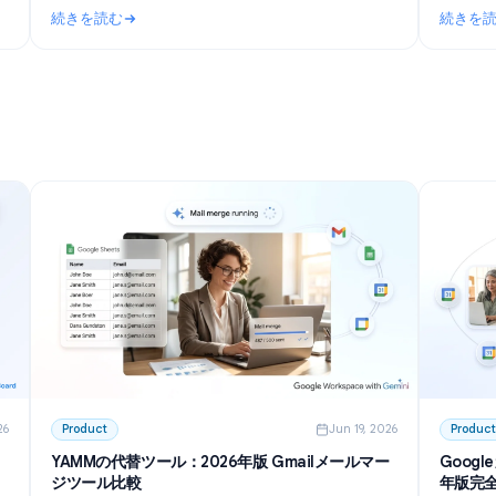
n 27, 2026
Use Cases
Jun 23, 202
使った作
Telegramグループ向けAIチャットボット：導入・
権限設定から2026年のおすすめツールまで
て会議の議
TelegramグループでAIチャットボットを運用する方法
eを使っ
を徹底解説。プライバシーモードの設定から、無料ツ
トの要約、
ール、自作（GitHub）の選択肢まで、コミュニティ
続きを読む
運営者が知っておくべきステップを網羅しました。
使った作成・要約術
: Telegramグループ向けAIチャットボット：導入