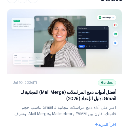
Jul 10, 2026
Guides
أفضل أدوات دمج المراسلات (Mail Merge) المجانية لـ
Gmail: دليل الإعداد (2026)
ni
اعثر على أداة دمج مراسلات مجانية لـ Gmail تناسب حجم
قائمتك. قارن بين YAMM وMailmeteor وMail Merge، وتعرف
على كيفية إرسال رسائل مخصصة من جداول بيانات Google.
د
اقرأ المزيد
ا
: أفضل أدوات دمج المراسلات (Mail Merge) المجانية لـ Gmail: دليل الإعداد (2026)
: 