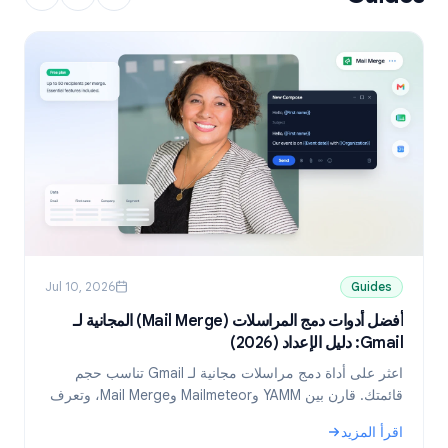
Jul 10, 2026
Guides
أفضل أدوات دمج المراسلات (Mail Merge) المجانية لـ
Gmail: دليل الإعداد (2026)
ni
اعثر على أداة دمج مراسلات مجانية لـ Gmail تناسب حجم
قائمتك. قارن بين YAMM وMailmeteor وMail Merge، وتعرف
على كيفية إرسال رسائل مخصصة من جداول بيانات Google.
د
اقرأ المزيد
ا
: أفضل أدوات دمج المراسلات (Mail Merge) المجانية لـ Gmail: دليل الإعداد (2026)
: 