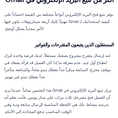
يوفر تتبع فتح البريد الإلكتروني أنواعاً مختلفة من القيمة اعتماداً على
كيفية استخدامك لـ Gmail مهنياً. إليك أربعة سيناريوهات يكون فيها
الأمر مجدياً بشكل أوضح.
المستقلون الذين يتتبعون المقترحات والفواتير
عند إرسال مقترح مشروع بصفتك مستقلاً، لديك فرصة واحدة لترك
انطباع أول جيد. عدم معرفة ما إذا كان العميل قد قرأه يضعك في
موقف محرج: المتابعة مبكراً جداً تجعلك تبدو ملحاً، والمتابعة متأخراً
جداً تجعلك تبدو غير مهتم.
يزيل تتبع البريد الإلكتروني في Gmail هذا التخمين تماماً. عندما ترى
أن العميل فتح مقترحك ثلاث مرات على مدار يومين، فأنت تعلم أنه
يدرسه بنشاط. تلك هي اللحظة المناسبة لإرسال متابعة ودية وفي
الوقت المناسب تدفع المحادثة إلى الأمام.