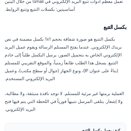
تعمل معظم أدوات تتبع البريد الإلكتروني في Gmail من خلال آليتين
أساسيتين: بكسلات التتبع وتتبع الروابط.
بكسل التتبع
بكسل التتبع هو صورة شفافة بحجم 1x1 بكسل مضمنة في نص
بريدك الإلكتروني. عندما يفتح المستلم الرسالة ويقوم عميل البريد
الإلكتروني الخاص به بتحميل الصور، يرسل البكسل طلباً إلى خادم
التتبع. يسجل هذا الطلب طابعاً زمنياً، والموقع التقريبي للمستلم
(بناءً على عنوان IP)، ونوع الجهاز (جوال أو سطح مكتب)، وعميل
البريد الإلكتروني المستخدم.
العملية برمتها غير مرئية للمستلم. لا توجد نافذة منبثقة، ولا مطالبة،
ولا إشعار. يتلقى المرسل تنبيهاً فورياً في اللحظة التي يتم فيها فتح
البريد الإلكتروني.
كيف يعمل بكسل التتبع