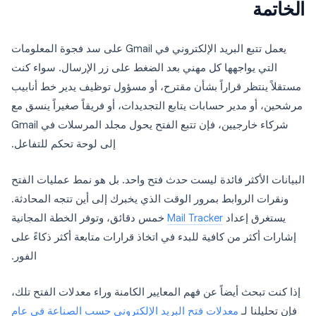
الخاتمة
يعمل تتبع البريد الإلكتروني في Gmail على سد فجوة المعلومات
التي يواجهها كل مهني بعد الضغط على زر الإرسال. سواء كنت
مستقلاً ينتظر قراراً بشأن مقترح، أو مسؤول توظيف يدير خط أنابيب
مرشحين، أو مدير حسابات يتابع التجديدات، أو فريقاً صغيراً ينسق مع
شركاء خارجيين، فإن تتبع الفتح يحول مجلد المرسلات في Gmail
إلى لوحة تحكم للتفاعل.
البيانات الأكثر فائدة ليست حدث فتح واحد. بل هو نمط عمليات الفتح
ونقرات الروابط بمرور الوقت الذي يخبرك إلى أين تتجه المحادثة.
يستغرق إعداد
Mail Tracker
خمس دقائق، وتوفر الخطة المجانية
إشارات أكثر من كافية للبدء في اتخاذ قرارات متابعة أكثر ذكاءً على
الفور.
إذا كنت تبحث أيضاً عن فهم المعايير الكامنة وراء معدلات الفتح تلك،
فإن تحليلنا لـ
معدلات فتح البريد الإلكتروني حسب الصناعة في عام