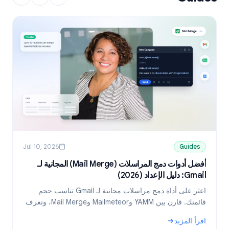
Jul 10, 2026
Guides
أفضل أدوات دمج المراسلات (Mail Merge) المجانية لـ
Gmail: دليل الإعداد (2026)
ni
اعثر على أداة دمج مراسلات مجانية لـ Gmail تناسب حجم
قائمتك. قارن بين YAMM وMailmeteor وMail Merge، وتعرف
على كيفية إرسال رسائل مخصصة من جداول بيانات Google.
د
اقرأ المزيد
ا
: أفضل أدوات دمج المراسلات (Mail Merge) المجانية لـ Gmail: دليل الإعداد (2026)
: 