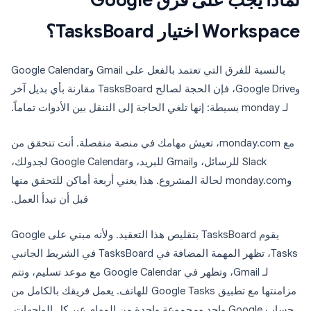
لماذا يجب على فرق Google
Workspace اختيار TasksBoard؟
بالنسبة للفرق التي تعتمد بالفعل على Gmail وGoogle Calendar
وGoogle Drive، فإن الحجة لصالح TasksBoard مقارنة بأي بديل آخر
لـ monday بسيطة: إنها تلغي الحاجة إلى التنقل بين الأدوات تماماً.
مع monday.com، تعيش مهامك في منصة منفصلة. أنت تتحقق من
Slack للرسائل، وGmail للبريد، وGoogle Calendar لجدولك،
وmonday.com لحالة المشروع. هذا يعني أربعة أماكن للتحقق منها
قبل أن تبدأ العمل.
يقوم TasksBoard بتقليص هذا التعقيد. ولأنه مبني على Google
Tasks، تظهر المهمة المضافة في TasksBoard في الشريط الجانبي
لـ Gmail، وتظهر في Google Calendar مع موعد تسليم، وتتم
مزامنتها مع تطبيق Google Tasks للهاتف. يعمل فريقك بالكامل من
حساب Google واحد ومجموعة واحدة من المهام عبر كل الواجهات.