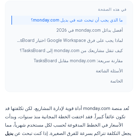
في هذه الصفحة
ما الذي يجب أن تبحث عنه في بديل monday.com؟
أفضل بدائل monday.com في 2026
لماذا يجب على فرق Google Workspace اختيار TasksBoard؟
كيف تنقل مشاريعك من monday.com إلى TasksBoard؟
مقارنة سريعة: monday.com مقابل TasksBoard
الأسئلة الشائعة
الخاتمة
تُعد منصة monday.com أداة قوية لإدارة المشاريع، لكن تكلفتها قد
تكون عائقاً كبيراً. فقد اختفت الخطة المجانية منذ سنوات، وبدأت
الأسعار في الخطط المدفوعة تُحسب لكل مستخدم شهرياً، مما
يجعل التكلفة تتراكم بسرعة للفرق الصغيرة. إذا كنت تبحث عن
بديل