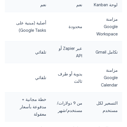
لوحة Kanban
نعم
نعم
مزامنة
أصلية (مبنية على
Google
محدودة
Google Tasks)
Workspace
عبر Zapier أو
تكامل Gmail
تلقائي
API
مزامنة
يدوية أو طرف
Google
تلقائي
ثالث
Calendar
خطة مجانية +
التسعير لكل
من 9 دولارات/
مدفوعة بأسعار
مستخدم
مستخدم/شهر
معقولة