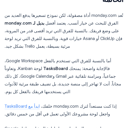
تُعد monday.com أداة مصقولة، لكن نموذج تسعيرها يدفع العديد من
الفرق للبحث عن خيار أنسب. يعتمد أفضل
بديل لـ monday.com
على وضع فريقك. بالنسبة للفرق التي تريد أقصى قدر من المرونة،
فإن ClickUp أو Asana خيارات قوية. وبالنسبة للفرق التي تريد لوحة
مرئية بسيطة، يعمل Trello بشكل جيد.
أما بالنسبة للفرق التي تستخدم بالفعل Google Workspace،
فالإجابة واضحة: يمنحك
TasksBoard
لوحة Kanban، وتعاوناً
جماعياً، ومزامنة تلقائية عبر Gmail وGoogle Calendar، كل ذلك
مجاناً. أنت لا تهاجر إلى منصة جديدة، بل تضيف طبقة مرئية للأدوات
التي يستخدمها فريقك بالفعل كل يوم.
إذا كنت مستعداً لترك monday.com خلفك،
ابدأ مع TasksBoard
واجعل لوحة مشروعك الأولى تعمل في أقل من خمس دقائق.