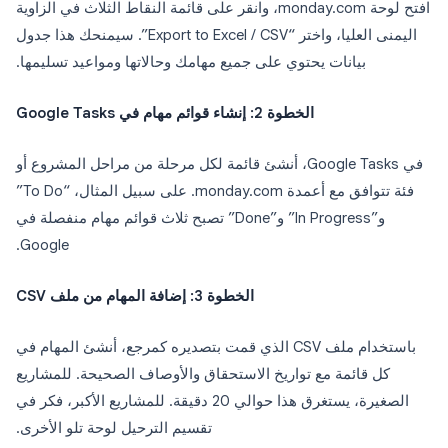
افتح لوحة monday.com، وانقر على قائمة النقاط الثلاث في الزاوية
اليمنى العليا، واختر “Export to Excel / CSV”. سيمنحك هذا جدول
بيانات يحتوي على جميع مهامك وحالاتها ومواعيد تسليمها.
الخطوة 2: إنشاء قوائم مهام في Google Tasks
في Google Tasks، أنشئ قائمة لكل مرحلة من مراحل المشروع أو
فئة تتوافق مع أعمدة monday.com. على سبيل المثال، “To Do”
و”In Progress” و”Done” تصبح ثلاث قوائم مهام منفصلة في
Google.
الخطوة 3: إضافة المهام من ملف CSV
باستخدام ملف CSV الذي قمت بتصديره كمرجع، أنشئ المهام في
كل قائمة مع تواريخ الاستحقاق والأوصاف الصحيحة. للمشاريع
الصغيرة، يستغرق هذا حوالي 20 دقيقة. للمشاريع الأكبر، فكر في
تقسيم الترحيل لوحة تلو الأخرى.