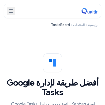
الرئيسية
المنتجات
TasksBoard
أفضل طريقة لإدارة Google
Tasks
لوحة Kanban رائعة ومدير مهام لـ Google Tasks.