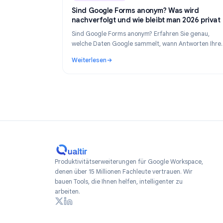
Industry Insights
Industry Insights
Ju
Sind Google Forms anonym? Was wird
nachverfolgt und wie bleibt man 2026 
Sind Google Forms anonym? Erfahren Sie gen
welche Daten Google sammelt, wann Antwort
Identität preisgeben und wie Sie 2026 wirklic
Weiterlesen
anonyme Formulare erstellen.
: Sind Google Forms anonym? Was wird nach