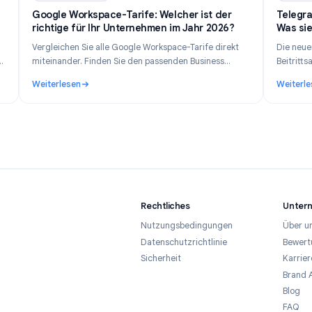
n 14, 2026
Industry Insights
Jun 8, 202
Google Workspace-Tarife: Welcher ist der
privat
richtige für Ihr Unternehmen im Jahr 2026?
au,
Vergleichen Sie alle Google Workspace-Tarife direkt
en Ihre
miteinander. Finden Sie den passenden Business
h
Starter-, Standard-, Plus- oder Enterprise-Tarif
Weiterlesen
basierend auf Ihrer Teamgröße, Ihrem Budget und
verfolgt und wie bleibt man 2026 privat
: Google Workspace-Tarife: Welcher ist der richtige 