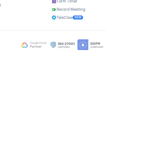
richtige Setup.
Unternehmen
Produkte
Über uns
TasksBoard
Bewertungen
GPT Workspace
Karriere
Mail Merge
Brand Assets
Mail Agent
Blog
Mail Tracker
FAQ
Form Timer
Kontakt
Record Meeting
TeleClaw
NEW