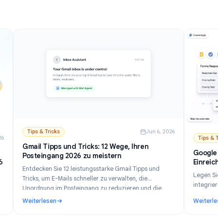
Weiterlesen
Schritt-Anleitung für Desktop und Mobil.
esten Optionen & Anleitung (2026)
: So deaktivieren Sie KI in Gmail: Gemini Schritt für S
Tips & Tricks
Jun 6, 202
n 21, 2026
Gmail Tipps und Tricks: 12 Wege, Ihren