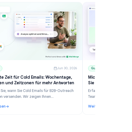
6
Guides
Jun 30, 2026
Die beste Zeit für Cold Emails: Wochentage,
Mi
Uhrzeiten und Zeitzonen für mehr Antworten
Si
Erfahren Sie, wann Sie Cold Emails für B2B-Outreach
Er
am besten versenden. Wir zeigen Ihnen
Te
datengestützte Zeitfenster, Tipps für Zeitzonen,
in