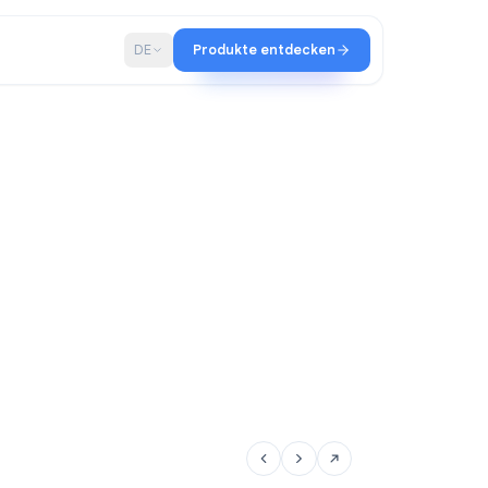
haft
Blog
DE
Produkte entdecken
altir-Team