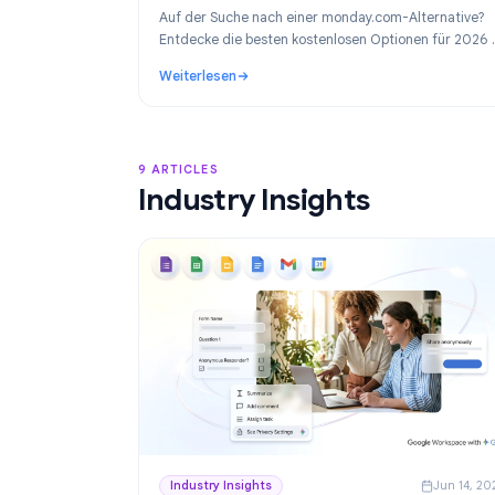
Product
Ju
Die besten monday.com-Alternativen 
Kostenloses Projektmanagement für 
Workspace
Auf der Suche nach einer monday.com-Altern
Entdecke die besten kostenlosen Optionen f
inklusive unseres Favoriten für Google Work
Weiterlesen
Teams: TasksBoard.
: Die besten monday.com-Alternativen 202
9 ARTICLES