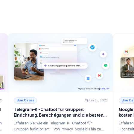
 zur
Posteingang 2026 zu meistern
ahr 2026
Entdecken Sie 12 leistungsstarke Gmail Tipps und
isation
Tricks, um E-Mails schneller zu verwalten, die
Unordnung im Posteingang zu reduzieren und die
und
Produktivität im Jahr 2026 zu steigern.
Weiterlesen
r Organisation Ihres Posteingangs im Jahr 2026
: Gmail Tipps und Tricks: 12 Wege, Ihren Posteingang