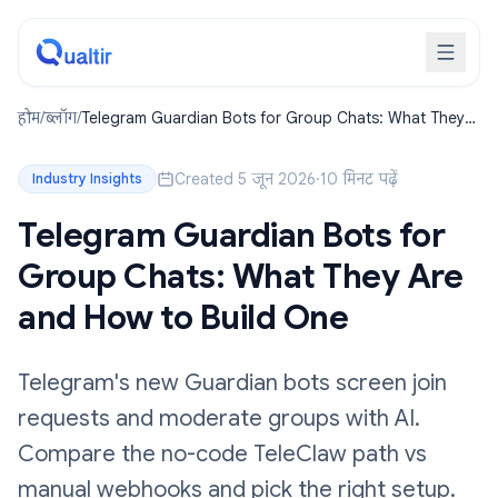
होम
/
ब्लॉग
/
Telegram Guardian Bots for Group Chats: What They
Are and How to Build One
Created 5 जून 2026
·
10 मिनट पढ़ें
Industry Insights
Telegram Guardian Bots for
Group Chats: What They Are
and How to Build One
Telegram's new Guardian bots screen join
requests and moderate groups with AI.
Compare the no-code TeleClaw path vs
manual webhooks and pick the right setup.