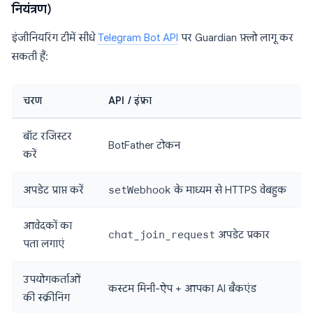
नियंत्रण)
इंजीनियरिंग टीमें सीधे
Telegram Bot API
पर Guardian फ़्लो लागू कर
सकती हैं:
चरण
API / इंफ्रा
बॉट रजिस्टर
BotFather टोकन
करें
अपडेट प्राप्त करें
setWebhook
के माध्यम से HTTPS वेबहुक
आवेदकों का
chat_join_request
अपडेट प्रकार
पता लगाएं
उपयोगकर्ताओं
कस्टम मिनी-ऐप + आपका AI बैकएंड
की स्क्रीनिंग