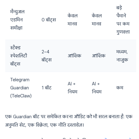
बड़े
मैन्युअल
केवल
केवल
पैमाने
एडमिन
0 बॉट्स
मानव
मानव
पर कम
समीक्षा
गुणवत्ता
स्टैक्ड
2–4
मध्यम,
स्पेशलिटी
आंशिक
आंशिक
बॉट्स
नाजुक
बॉट्स
Telegram
AI +
AI +
Guardian
1 बॉट
कम
नियम
नियम
(TeleClaw)
एक Guardian बॉट पर समेकित करना ऑडिट को भी सरल बनाता है: एक
अनुमति सेट, एक विक्रेता, एक नीति दस्तावेज़।