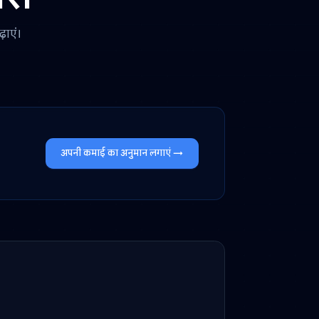
झेदारी
पना व्यवसाय बढ़ाएं।
हे हैं।
अपनी कमाई का अनुमान लगाएं →