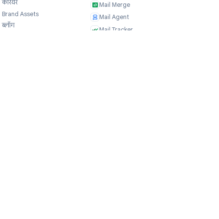
कंपनी
उत्पाद
हमारे बारे में
TasksBoard
प्रशंसापत्र
GPT Workspace
करियर
Mail Merge
Brand Assets
Mail Agent
ब्लॉग
Mail Tracker
FAQ
Form Timer
संपर्क
Record Meeting
TeleClaw
NEW