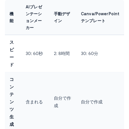
AIプレゼ
機
ンテーシ
手動デザ
Canva/PowerPoint
能
ョンメー
イン
テンプレート
カー
ス
ピ
30: 60秒
2: 8時間
30: 60分
ー
ド
コ
ン
テ
自分で作
ン
含まれる
自分で作成
成
ツ
生
成