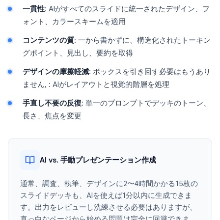
一貫性
: AIがすべてのスライドに統一されたデザイン、フ
ォント、カラースキームを適用
コンテンツの質
: 一から書かずに、構造化されたトーキン
グポイント、見出し、要約を取得
デザインの摩擦軽減
: ボックスを引き回す必要はもうあり
ません, : AIがレイアウトと視覚的階層を処理
手直し不要の反復
: 単一のプロンプトでデッキのトーン、
長さ、焦点を変更
AI vs. 手動プレゼンテーション作成
通常、調査、執筆、デザインに2〜4時間かかる15枚の
スライドデッキも、AIを使えば1分以内に生成できま
す。出力をレビューし洗練させる必要はありますが、
真っ白なページから始める問題は完全に回避できま