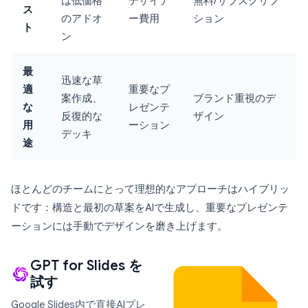
は低価格
デザイナ
無料/サブスクリプ
ス
のアドオ
ー費用
ション
ト
ン
最
迅速な草
適
重要なプ
案作成、
ブランド重視のデ
な
レゼンテ
反復的な
ザイン
用
ーション
デッキ
途
ほとんどのチームにとって理想的なアプローチはハイブリッ
ドです：構造と最初の草案をAIで生成し、重要なプレゼンテ
ーションには手動でデザインを磨き上げます。
GPT for Slides を
試す
Google Slides内で直接AIプレ