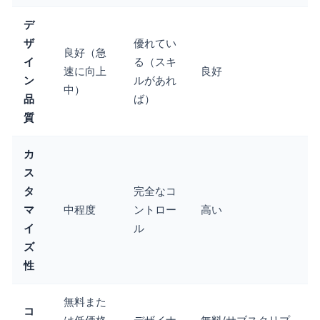
デ
ザ
優れてい
良好（急
イ
る（スキ
速に向上
良好
ン
ルがあれ
中）
品
ば）
質
カ
ス
タ
完全なコ
マ
中程度
ントロー
高い
イ
ル
ズ
性
無料また
コ