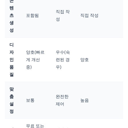
콘
텐
직접 작
츠
포함됨
직접 작성
성
생
성
디
자
양호(빠르
우수(숙
인
게 개선
련된 경
양호
품
중)
우)
질
맞
춤
완전한
보통
높음
설
제어
정
무료 또는