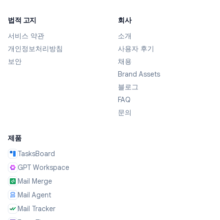
Gmail 사용이 훨씬 편해졌어요. 가장 좋은 점은 매끄러운 작
동과 프라이버시 보호입니다.
법적 고지
회사
Mohamed Hisham
서비스 약관
소개
Chrome Web Store Review
개인정보처리방침
사용자 후기
보안
채용
Brand Assets
GPT Workspace
GPT Workspace를 강력히 추천합니다! 오래된 컴퓨터를
블로그
쓰는 저에게 이 확장 프로그램은 정말 획기적이었고, 최신
FAQ
기술을 따라가는 데 큰 도움이 됐어요. 정말 유용하고 사용
문의
하는 게 즐겁습니다.
Celeste Jones
제품
Chrome Web Store Review
TasksBoard
GPT Workspace
TasksBoard
Mail Merge
웹에서 뭘 하든 빠르게 작업을 추가할 수 있어서 정말 편합
니다. 필요할 때 브라우저 옆에서 쏙 나오고, 작업이 끝나면
Mail Agent
바로 다시 숨길 수 있어요. 최고입니다!
Mail Tracker
Joshua Beach