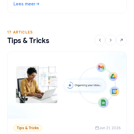
Lees meer
Google Sheets.
: Gratis Gmail Mail Merge tool: De beste opties en handle
17 ARTICLES
Tips & Tricks
Tips & Tricks
Jun 21, 2026