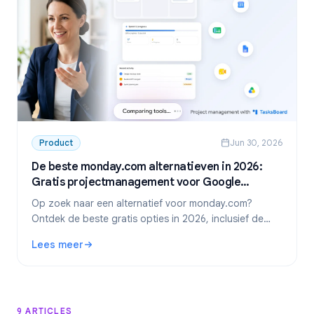
Product
Jun 30, 2026
De beste monday.com alternatieven in 2026:
Gratis projectmanagement voor Google
Workspace
Op zoek naar een alternatief voor monday.com?
Ontdek de beste gratis opties in 2026, inclusief de
absolute favoriet voor Google Workspace-teams:
Lees meer
TasksBoard.
: De beste monday.com alternatieven in 2026: Gratis pr
9 ARTICLES