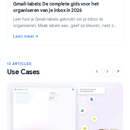
Gmail-labels: De complete gids voor het
organiseren van je inbox in 2026
Leer hoe je Gmail-labels gebruikt om je inbox te
organiseren. Maak labels aan, geef ze kleuren, nest ze
en automatiseer ze met filters voor een efficiëntere e-
Lees meer
mailworkflow.
: Gmail-labels: De complete gids voor het organiseren van
13 ARTICLES
Use Cases