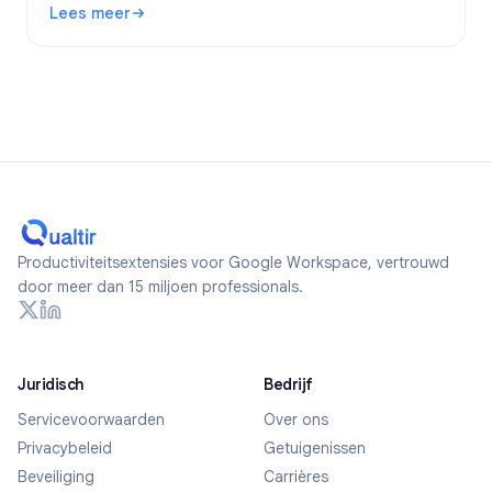
Lees meer
formulieren maakt.
: Zijn Google Forms anoniem? Wat wordt er bijgehouden en 
Productiviteitsextensies voor Google Workspace, vertrouwd
door meer dan 15 miljoen professionals.
Juridisch
Bedrijf
Servicevoorwaarden
Over ons
Privacybeleid
Getuigenissen
Beveiliging
Carrières