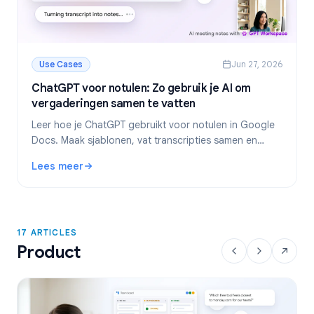
Use Cases
Jun 27, 2026
ChatGPT voor notulen: Zo gebruik je AI om
vergaderingen samen te vatten
Leer hoe je ChatGPT gebruikt voor notulen in Google
Docs. Maak sjablonen, vat transcripties samen en
extraheer actiepunten met GPT Workspace.
Lees meer
: ChatGPT voor notulen: Zo gebruik je AI om vergaderinge
17 ARTICLES
Product