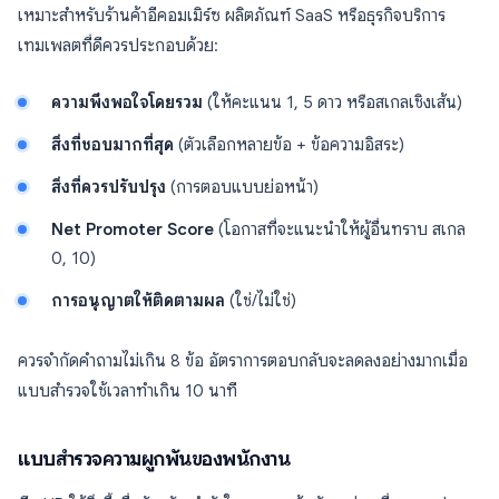
เหมาะสำหรับร้านค้าอีคอมเมิร์ซ ผลิตภัณฑ์ SaaS หรือธุรกิจบริการ
เทมเพลตที่ดีควรประกอบด้วย:
ความพึงพอใจโดยรวม
(ให้คะแนน 1, 5 ดาว หรือสเกลเชิงเส้น)
สิ่งที่ชอบมากที่สุด
(ตัวเลือกหลายข้อ + ข้อความอิสระ)
สิ่งที่ควรปรับปรุง
(การตอบแบบย่อหน้า)
Net Promoter Score
(โอกาสที่จะแนะนำให้ผู้อื่นทราบ สเกล
0, 10)
การอนุญาตให้ติดตามผล
(ใช่/ไม่ใช่)
ควรจำกัดคำถามไม่เกิน 8 ข้อ อัตราการตอบกลับจะลดลงอย่างมากเมื่อ
แบบสำรวจใช้เวลาทำเกิน 10 นาที
แบบสำรวจความผูกพันของพนักงาน