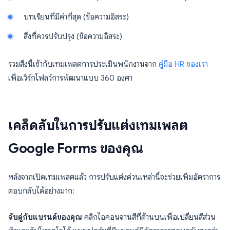
บทเรียนที่มีค่าที่สุด (ข้อความอิสระ)
สิ่งที่ควรปรับปรุง (ข้อความอิสระ)
รวมสิ่งนี้เข้ากับเทมเพลตการประเมินพนักงานจาก
คู่มือ HR ของเรา
เพื่อเวิร์กโฟลว์การพัฒนาแบบ 360 องศา
เคล็ดลับในการปรับแต่งเทมเพลต
Google Forms ของคุณ
หลังจากเปิดเทมเพลตแล้ว การปรับแต่งด่วนเหล่านี้จะช่วยเพิ่มอัตราการ
ตอบกลับได้อย่างมาก:
จับคู่กับแบรนด์ของคุณ
คลิกไอคอนจานสีที่ด้านบนเพื่อเปลี่ยนสีส่วน