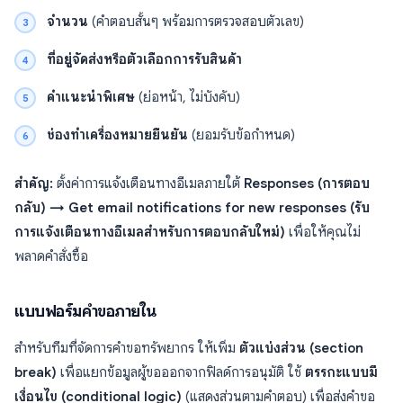
จำนวน
(คำตอบสั้นๆ พร้อมการตรวจสอบตัวเลข)
ที่อยู่จัดส่งหรือตัวเลือกการรับสินค้า
คำแนะนำพิเศษ
(ย่อหน้า, ไม่บังคับ)
ช่องทำเครื่องหมายยืนยัน
(ยอมรับข้อกำหนด)
สำคัญ:
ตั้งค่าการแจ้งเตือนทางอีเมลภายใต้
Responses (การตอบ
กลับ) → Get email notifications for new responses (รับ
การแจ้งเตือนทางอีเมลสำหรับการตอบกลับใหม่)
เพื่อให้คุณไม่
พลาดคำสั่งซื้อ
แบบฟอร์มคำขอภายใน
สำหรับทีมที่จัดการคำขอทรัพยากร ให้เพิ่ม
ตัวแบ่งส่วน (section
break)
เพื่อแยกข้อมูลผู้ขอออกจากฟิลด์การอนุมัติ ใช้
ตรรกะแบบมี
เงื่อนไข (conditional logic)
(แสดงส่วนตามคำตอบ) เพื่อส่งคำขอ