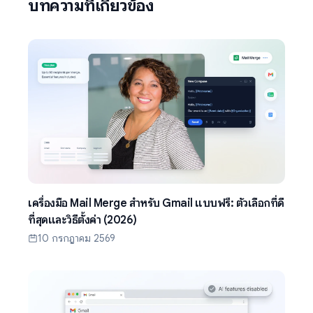
บทความที่เกี่ยวข้อง
เครื่องมือ Mail Merge สำหรับ Gmail แบบฟรี: ตัวเลือกที่ดี
ที่สุดและวิธีตั้งค่า (2026)
10 กรกฎาคม 2569