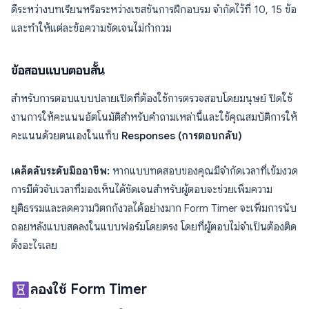
ดีระหว่างบทเรียนหรือระหว่างเซสชันการฝึกอบรม จำกัดไว้ที่ 10, 15 ข้อ
และทำให้แต่ละข้อความชัดเจนไม่กำกวม
ข้อสอบแบบตอบสั้น
สำหรับการตอบแบบปลายเปิดที่ต้องใช้การตรวจสอบโดยมนุษย์ ปิดใช้
งานการให้คะแนนอัตโนมัติสำหรับคำถามเหล่านี้และใช้คุณสมบัติการให้
คะแนนด้วยตนเองในแท็บ
Responses (การตอบกลับ)
เคล็ดลับระดับมืออาชีพ:
หากแบบทดสอบของคุณมีจำกัดเวลาที่เข้มงวด
การมีตัวจับเวลาที่มองเห็นได้ชัดเจนสำหรับผู้ตอบจะช่วยเพิ่มความ
ยุติธรรมและลดความวิตกกังวลได้อย่างมาก Form Timer จะเพิ่มการนับ
ถอยหลังแบบสดลงในแบบฟอร์มโดยตรง โดยที่ผู้ตอบไม่จำเป็นต้องติด
ตั้งอะไรเลย
ลองใช้ Form Timer