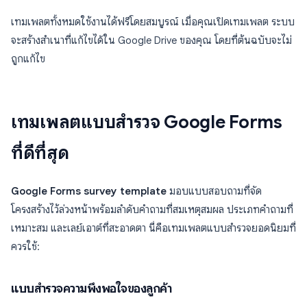
เทมเพลตทั้งหมดใช้งานได้ฟรีโดยสมบูรณ์ เมื่อคุณเปิดเทมเพลต ระบบ
จะสร้างสำเนาที่แก้ไขได้ใน Google Drive ของคุณ โดยที่ต้นฉบับจะไม่
ถูกแก้ไข
เทมเพลตแบบสำรวจ Google Forms
ที่ดีที่สุด
Google Forms survey template
มอบแบบสอบถามที่จัด
โครงสร้างไว้ล่วงหน้าพร้อมลำดับคำถามที่สมเหตุสมผล ประเภทคำถามที่
เหมาะสม และเลย์เอาต์ที่สะอาดตา นี่คือเทมเพลตแบบสำรวจยอดนิยมที่
ควรใช้:
แบบสำรวจความพึงพอใจของลูกค้า