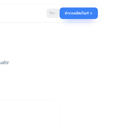
บล็อก
TH
สำรวจผลิตภัณฑ์
นไข
ะบริการของ Qualtir