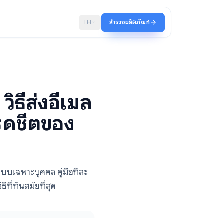
บล็อก
TH
สำรวจผลิตภัณฑ์
el: วิธีส่งอีเมล
กสเปรดชีตของ
ีเมลจำนวนมากแบบเฉพาะบุคคล คู่มือทีละ
tlook และวิธีที่ทันสมัยที่สุด