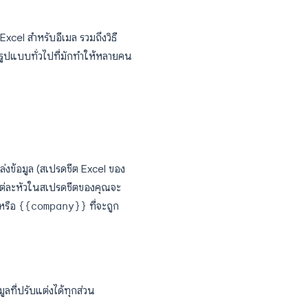
ที่อยู่อีเมล และรายละเอียดเฉพาะบุคคล และคุณ
ำด้วยตนเองอาจต้องใช้เวลาหลายชั่วโมง
Mail
ชีตของคุณเข้ากับเทมเพลตอีเมล และผู้รับแต่ละ
เฉพาะ
Mail Merge ด้วย Excel สำหรับอีเมล รวมถึงวิธี
ารกับปัญหาการจัดรูปแบบทั่วไปที่มักทำให้หลายคน
ล) เข้ากับแหล่งข้อมูล (สเปรดชีต Excel ของ
ะแถว หัวคอลัมน์แต่ละหัวในสเปรดชีตของคุณจะ
irstName}}
หรือ
{{company}}
ที่จะถูก