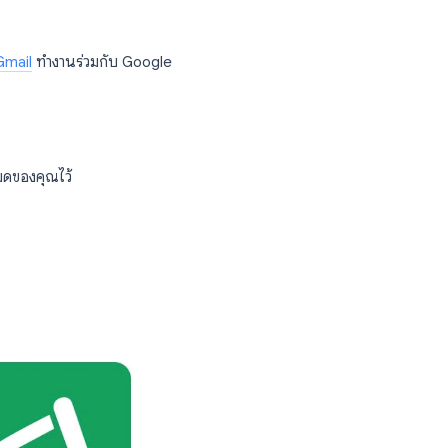
company
plan
m
Acme Corp
Pro
o
Initech
Starter
co
Nova Corp
Enterprise
il Merge for Gmail
ทำงานร่วมกับ Google