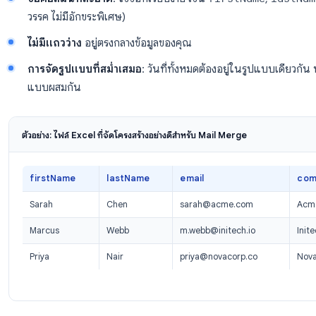
นี่คือวิธีทำ Mail Merge จาก Excel ไปยัง Gmail ใน 3 ขั้
ขั้นตอนที่ 1: เตรียมสเปรดชีต Excel ของคุณ
คุณภาพของข้อมูลจะเป็นตัวกำหนดคุณภาพของอีเมล ก่อนน
เป็นไปตามกฎเหล่านี้:
แถวที่ 1 คือแถวหัวข้อ
: ซึ่งจะกลายเป็นชื่อ merge f
หนึ่งที่อยู่อีเมลต่อหนึ่งแถว
: หากรายชื่อติดต่อมีหลายท
ชื่อคอลัมน์ที่สะอาด
: ใช้ชื่อที่เรียบง่าย เช่น
firstNa
วรรค ไม่มีอักขระพิเศษ)
ไม่มีแถวว่าง
อยู่ตรงกลางข้อมูลของคุณ
การจัดรูปแบบที่สม่ำเสมอ
: วันที่ทั้งหมดต้องอยู่ใน
แบบผสมกัน