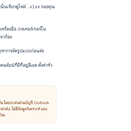
d เป็นเครื่องมือจัดการเอกสารโดยมี Excel
ดีสำหรับ
การพิมพ์จดหมาย ป้ายชื่อ และซอง
ail Merge → E-mail Messages
ting List
จากนั้นเรียกดูไฟล์
.xlsx
ของคุณ
Field
จากแถบเครื่องมือ วางเคอร์เซอร์ใน
ทรกฟิลด์ที่เกี่ยวข้อง
ื่อตรวจสอบปัญหาการจัดรูปแบบก่อนส่ง
Messages
เลือกคอลัมน์ที่มีที่อยู่อีเมล ตั้งค่าหัว