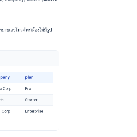
นตอน:
ำเข้า ตรวจสอบให้แน่ใจว่าสเปรดชีตของคุณ
ield ของคุณ
ี่อยู่ ให้ทำซ้ำแถวนั้น
me
,
lastName
,
company
,
email
(ไม่มีเว้น
รูปแบบเดียวกัน หมายเลขโทรศัพท์ต้องไม่มีรูป