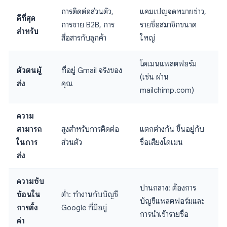
การติดต่อส่วนตัว,
แคมเปญจดหมายข่าว,
ดีที่สุด
การขาย B2B, การ
รายชื่อสมาชิกขนาด
สำหรับ
สื่อสารกับลูกค้า
ใหญ่
โดเมนแพลตฟอร์ม
ตัวตนผู้
ที่อยู่ Gmail จริงของ
(เช่น ผ่าน
ส่ง
คุณ
mailchimp.com)
ความ
สามารถ
สูงสำหรับการติดต่อ
แตกต่างกัน ขึ้นอยู่กับ
ในการ
ส่วนตัว
ชื่อเสียงโดเมน
ส่ง
ความซับ
ปานกลาง: ต้องการ
ซ้อนใน
ต่ำ: ทำงานกับบัญชี
บัญชีแพลตฟอร์มและ
การตั้ง
Google ที่มีอยู่
การนำเข้ารายชื่อ
ค่า