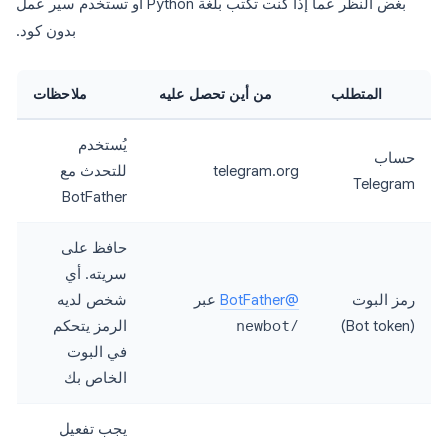
بغض النظر عما إذا كنت تكتب بلغة Python أو تستخدم سير عمل
بدون كود.
المتطلب
من أين تحصل عليه
ملاحظات
يُستخدم
حساب
telegram.org
للتحدث مع
Telegram
BotFather
حافظ على
سريته. أي
رمز البوت
@BotFather
عبر
شخص لديه
(Bot token)
/newbot
الرمز يتحكم
في البوت
الخاص بك
يجب تفعيل