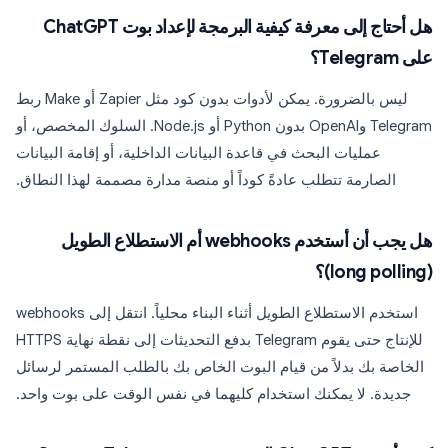
هل أحتاج إلى معرفة كيفية البرمجة لإعداد بوت ChatGPT
على Telegram؟
ليس بالضرورة. يمكن لأدوات بدون كود مثل Zapier أو Make ربط
Telegram وOpenAI بدون Python أو Node.js. السلوك المخصص، أو
عمليات البحث في قاعدة البيانات الداخلية، أو إقامة البيانات
الصارمة تتطلب عادةً كوداً أو منصة مدارة مصممة لهذا النطاق.
هل يجب أن أستخدم webhooks أم الاستطلاع الطويل
(long polling)؟
استخدم الاستطلاع الطويل أثناء البناء محلياً. انتقل إلى webhooks
للإنتاج حتى يقوم Telegram بدفع التحديثات إلى نقطة نهاية HTTPS
الخاصة بك بدلاً من قيام البوت الخاص بك بالطلب المستمر لرسائل
جديدة. لا يمكنك استخدام كليهما في نفس الوقت على بوت واحد.