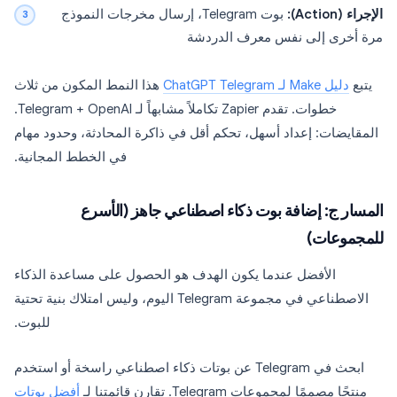
الإجراء (Action):
بوت Telegram، إرسال مخرجات النموذج
مرة أخرى إلى نفس معرف الدردشة
يتبع
دليل Make لـ ChatGPT Telegram
هذا النمط المكون من ثلاث
خطوات. تقدم Zapier تكاملاً مشابهاً لـ Telegram + OpenAI.
المقايضات: إعداد أسهل، تحكم أقل في ذاكرة المحادثة، وحدود مهام
في الخطط المجانية.
المسار ج: إضافة بوت ذكاء اصطناعي جاهز (الأسرع
للمجموعات)
الأفضل عندما يكون الهدف هو الحصول على مساعدة الذكاء
الاصطناعي في مجموعة Telegram اليوم، وليس امتلاك بنية تحتية
للبوت.
ابحث في Telegram عن بوتات ذكاء اصطناعي راسخة أو استخدم
منتجًا مصممًا لمجموعات Telegram. تقارن قائمتنا لـ
أفضل بوتات