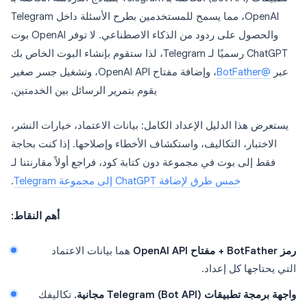
OpenAI، مما يسمح للمستخدمين بطرح الأسئلة داخل Telegram
والحصول على ردود من الذكاء الاصطناعي. لا توفر OpenAI بوت
ChatGPT رسميًا لـ Telegram، لذا ستقوم بإنشاء البوت الخاص بك
عبر
@BotFather
، وإضافة مفتاح OpenAI API، وتشغيل جسر صغير
يقوم بتمرير الرسائل بين الخدمتين.
يستعرض هذا الدليل الإعداد الكامل: بيانات الاعتماد، خيارات النشر،
الاختبار، التكاليف، واستكشاف الأخطاء وإصلاحها. إذا كنت بحاجة
فقط إلى بوت في مجموعة دون كتابة كود، فراجع أولاً مقارنتنا لـ
خمس طرق لإضافة ChatGPT إلى مجموعة Telegram
.
أهم النقاط:
رمز BotFather + مفتاح OpenAI API
هما بيانات الاعتماد
التي يحتاجها كل إعداد.
واجهة برمجة تطبيقات Telegram (Bot API) مجانية.
تكاليفك