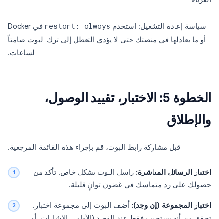
الغرباء
سياسة إعادة التشغيل: استخدم
restart: always
في Docker
أو ما يعادلها في منصتك حتى لا يؤدي التعطل إلى ترك البوت صامتاً
لساعات.
الخطوة 5: الاختبار، تقييد الوصول،
والإطلاق
قبل مشاركة رابط البوت، قم بإجراء هذه القائمة المرجعية.
اختبار الرسائل المباشرة:
راسل البوت بشكل خاص. تأكد من
حصولك على رد متماسك في غضون ثوانٍ قليلة.
اختبار المجموعة (إن وجد):
أضف البوت إلى مجموعة اختبار.
تحقق من أنه يستجيب فقط عند القصد (الأوامر، الإشارات، أو