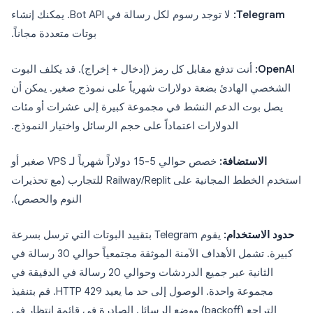
Telegram:
لا توجد رسوم لكل رسالة في Bot API. يمكنك إنشاء
بوتات متعددة مجاناً.
OpenAI:
أنت تدفع مقابل كل رمز (إدخال + إخراج). قد يكلف البوت
الشخصي الهادئ بضعة دولارات شهرياً على نموذج صغير. يمكن أن
يصل بوت الدعم النشط في مجموعة كبيرة إلى عشرات أو مئات
الدولارات اعتماداً على حجم الرسائل واختيار النموذج.
الاستضافة:
خصص حوالي 5-15 دولاراً شهرياً لـ VPS صغير أو
استخدم الخطط المجانية على Railway/Replit للتجارب (مع تحذيرات
النوم والحصص).
حدود الاستخدام:
يقوم Telegram بتقييد البوتات التي ترسل بسرعة
كبيرة. تشمل الأهداف الآمنة الموثقة مجتمعياً حوالي 30 رسالة في
الثانية عبر جميع الدردشات وحوالي 20 رسالة في الدقيقة في
مجموعة واحدة. الوصول إلى حد ما يعيد HTTP 429. قم بتنفيذ
التراجع (backoff) ووضع الرسائل الصادرة في قائمة انتظار في