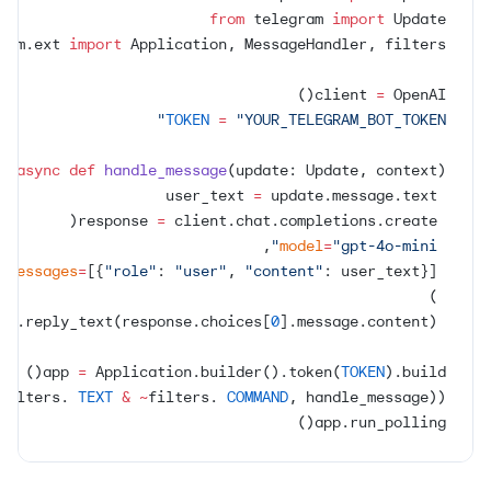
from
 telegram 
import
 Update
ram.ext 
import
 Application, MessageHandler, filters
client 
=
 OpenAI()
TOKEN
 =
 "YOUR_TELEGRAM_BOT_TOKEN"
async
 def
 handle_message
(update: Update, context):
=
 update.message.text
 user_text 
=
 client.chat.completions.create(
 response 
,
=
"gpt-4o-mini"
 model
=
[{
"role"
: 
"user"
, 
"content"
: user_text}],
 messages
 )
ge.reply_text(response.choices[
0
].message.content)
 await
app 
=
 Application.builder().token(
TOKEN
).build()
filters. 
TEXT
 &
 ~
filters. 
COMMAND
, handle_message))
app.run_polling()