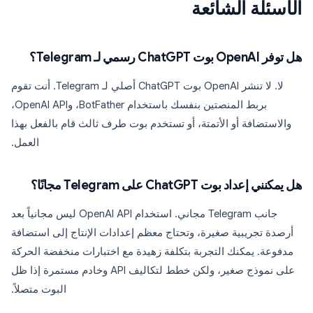
الأسئلة الشائعة
هل توفر OpenAI بوت ChatGPT رسمي لـ Telegram؟
لا. لا تنشر OpenAI بوت ChatGPT أصلي لـ Telegram. أنت تقوم
بربط المنصتين بنفسك باستخدام BotFather، وOpenAI API،
والاستضافة أو الأتمتة، أو تستخدم بوت طرف ثالث قام بالفعل بهذا
العمل.
هل يمكنني إعداد بوت ChatGPT على Telegram مجانًا؟
جانب Telegram مجاني. استخدام OpenAI API ليس مجانياً بعد
أرصدة تجريبية صغيرة، وتحتاج معظم إعدادات الإنتاج إلى استضافة
مدفوعة. يمكنك التجربة بتكلفة زهيدة مع اختبارات منخفضة الحركة
على نموذج صغير، ولكن خطط لتكاليف API وخادم مستمرة إذا ظل
البوت متصلاً.