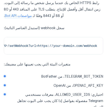
رابط HTTPS الخاص بك عندما يرسل شخص ما رسالة إلى البوت.
زمن انتقال أقل وأفضل للإنتاج. يتطلب TLS على المنافذ 443 أو 80
أو 88 أو 8443 وفقًا لـ
مواصفات Bot API
.
سجل webhook (استبدل العناصر النائبة):
KEN>/setWebhook?url=https://your-domain.com/webhook"
متغيرات البيئة التي يجب تعيينها على مضيفك:
TELEGRAM_BOT_TOKEN
، من BotFather
OPENAI_API_KEY
، من OpenAI
اختياري:
ALLOWED_USER_IDS
، معرفات مستخدمي
Telegram مفصولة بفواصل إذا كان يجب على البوت تجاهل