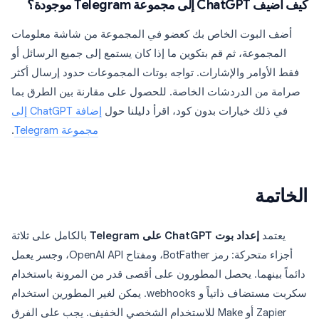
كيف أضيف ChatGPT إلى مجموعة Telegram موجودة؟
أضف البوت الخاص بك كعضو في المجموعة من شاشة معلومات
المجموعة، ثم قم بتكوين ما إذا كان يستمع إلى جميع الرسائل أو
فقط الأوامر والإشارات. تواجه بوتات المجموعات حدود إرسال أكثر
صرامة من الدردشات الخاصة. للحصول على مقارنة بين الطرق بما
في ذلك خيارات بدون كود، اقرأ دليلنا حول
إضافة ChatGPT إلى
مجموعة Telegram
.
الخاتمة
يعتمد
إعداد بوت ChatGPT على Telegram
بالكامل على ثلاثة
أجزاء متحركة: رمز BotFather، ومفتاح OpenAI API، وجسر يعمل
دائماً بينهما. يحصل المطورون على أقصى قدر من المرونة باستخدام
سكربت مستضاف ذاتياً و webhooks. يمكن لغير المطورين استخدام
Zapier أو Make للاستخدام الشخصي الخفيف. يجب على الفرق