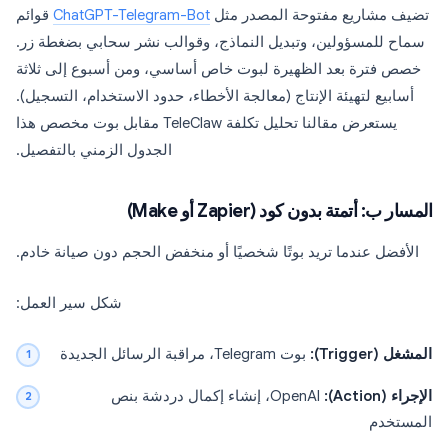
تضيف مشاريع مفتوحة المصدر مثل
ChatGPT-Telegram-Bot
قوائم
سماح للمسؤولين، وتبديل النماذج، وقوالب نشر سحابي بضغطة زر.
خصص فترة بعد الظهيرة لبوت خاص أساسي، ومن أسبوع إلى ثلاثة
أسابيع لتهيئة الإنتاج (معالجة الأخطاء، حدود الاستخدام، التسجيل).
يستعرض مقالنا تحليل تكلفة TeleClaw مقابل بوت مخصص هذا
الجدول الزمني بالتفصيل.
المسار ب: أتمتة بدون كود (Zapier أو Make)
الأفضل عندما تريد بوتًا شخصيًا أو منخفض الحجم دون صيانة خادم.
شكل سير العمل:
المشغل (Trigger):
بوت Telegram، مراقبة الرسائل الجديدة
الإجراء (Action):
OpenAI، إنشاء إكمال دردشة بنص
المستخدم