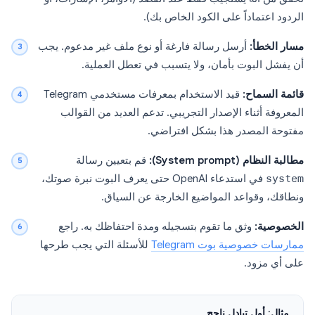
الردود اعتماداً على الكود الخاص بك).
مسار الخطأ:
أرسل رسالة فارغة أو نوع ملف غير مدعوم. يجب
أن يفشل البوت بأمان، ولا يتسبب في تعطل العملية.
قائمة السماح:
قيد الاستخدام بمعرفات مستخدمي Telegram
المعروفة أثناء الإصدار التجريبي. تدعم العديد من القوالب
مفتوحة المصدر هذا بشكل افتراضي.
مطالبة النظام (System prompt):
قم بتعيين رسالة
system
في استدعاء OpenAI حتى يعرف البوت نبرة صوتك،
ونطاقك، وقواعد المواضيع الخارجة عن السياق.
الخصوصية:
وثق ما تقوم بتسجيله ومدة احتفاظك به. راجع
ممارسات خصوصية بوت Telegram
للأسئلة التي يجب طرحها
على أي مزود.
مثال: أول تبادل ناجح