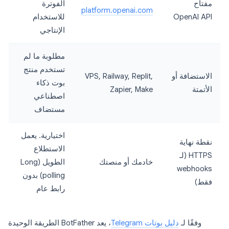
مفتاح
الفوترة
platform.openai.com
OpenAI API
للاستخدام
الإنتاجي
مطلوبة ما لم
تستخدم منتج
الاستضافة أو
VPS, Railway, Replit,
بوت ذكاء
الأتمتة
Zapier, Make
اصطناعي
مستضاف
اختيارية. يعمل
نقطة نهاية
الاستطلاع
HTTPS (لـ
خادمك أو منصتك
الطويل (Long
webhooks
polling) بدون
فقط)
رابط عام
وفقًا لـ
دليل بوتات Telegram
، يعد BotFather الطريقة الوحيدة