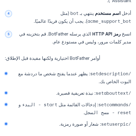
Assistant”).
أدخل
اسم مستخدم
ينتهي بـ
bot
(مثل
acme_support_bot
). يجب أن يكون فريدًا عالميًا.
انسخ
رمز HTTP API
الذي يرسله BotFather. قم بتخزينه في
مدير كلمات مرور، وليس في مستودع عام.
أوامر BotFather اختيارية ولكنها مفيدة قبل الإطلاق:
/setdescription
: يظهر عندما يفتح شخص ما دردشة مع
البوت الخاص بك.
/setabouttext
: نبذة تعريفية قصيرة.
/setcommands
: إدخالات القائمة مثل
start - البدء
و
reset - مسح السجل
.
/setuserpic
: شعار أو صورة رمزية.