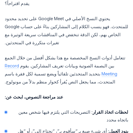
يقدم اقتراحاً؟
يحتوي النسخ الأصلي في Google Meet على تحديد محدود
للمتحدث. فهو ينسب الكلام إلى المشاركين بناءً على حساب Google
الخاص بهم، لكن الدقة تنخفض في المناقشات سريعة الوتيرة مع
تغيرات متكررة في المتحدثين.
تتعامل أدوات النسخ المخصصة مع هذا بشكل أفضل من خلال الجمع
بين البصمة الصوتية وبيانات تعريف المشاركين. يقوم
Record
Meeting
بتحديد المتحدثين تلقائياً ويضع تسمية لكل فقرة باسم
المتحدث، مما يجعل النص يُقرأ كحوار منظم بدلاً من مونولوج.
عند مراجعة النصوص، ابحث عن:
لحظات اتخاذ القرار
: التصريحات التي يلتزم فيها شخص معين
باتجاه محدد
بنود العمل
: أي شيء صيغ بـ “سأقوم بـ”، “نحتاج إلى”، أو “هل