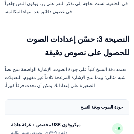
في الخلفية. لست بحاجة إلى تذكر النقر على زر، ويكون النص جاهزاً
في غضون دقائق بعد انتهاء المكالمة.
النصيحة 3: حسّن إعدادات الصوت
للحصول على نصوص دقيقة
تعتمد دقة النسخ كلياً على جودة الصوت. الإشارة الواضحة تنتج نصاً
شبه مثالي؛ بينما تنتج الإشارة المزعجة كلاماً غير مفهوم. التعديلات
الصغيرة على إعداداتك يمكن أن تحدث فرقاً كبيراً.
جودة الصوت ودقة النسخ
ميكروفون USB مخصص + غرفة هادئة
A+
دقة 95-99%, نصوص شبه مثالية