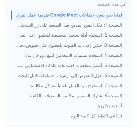
في هذه الصفحة
لماذا يغير نسخ اجتماعات Google Meet طريقة عمل الفرق
النصيحة 1: فعّل النسخ المدمج قبل الضغط على زر التسجيل
النصيحة 2: استخدم أداة تسجيل مخصصة للحصول على نسخ موثوق
النصيحة 3: حسّن إعدادات الصوت للحصول على نصوص دقيقة
النصيحة 4: استخدم تسميات المتحدثين لتتبع من قال ماذا
النصيحة 5: أنشئ ملخصات اجتماعات بالذكاء الاصطناعي من نصوصك
النصيحة 6: حوّل النصوص إلى أرشيف اجتماعات قابل للبحث
النصيحة 7: استخرج بنود العمل تلقائياً بعد كل مكالمة
النصيحة 8: شارك النصوص بدلاً من التسجيلات الكاملة
أسئلة متكررة
ابدأ في التقاط كل كلمة اليوم