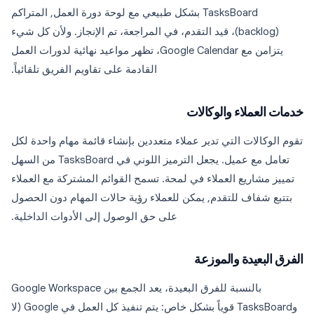
TasksBoard بشكل طبيعي مع لوحة دورة العمل, المتراكم
(backlog)، قيد التقدم، في المراجعة، تم الإنجاز. ولأن كل شيء
يتزامن مع Google Calendar، تظهر مواعيد نهائية لدورات العمل
القادمة على تقاويم الفريق تلقائياً.
خدمات العملاء والوكالات
تقوم الوكالات التي تدير عملاء متعددين بإنشاء قائمة مهام واحدة لكل
تعامل مع عميل. يجعل الترميز اللوني في TasksBoard من السهل
تمييز مشاريع العملاء في لمحة. تسمح القوائم المشتركة مع العملاء
بتتبع شفاف للتقدم, يمكن للعملاء رؤية حالات المهام دون الحصول
على حق الوصول إلى الأدوات الداخلية.
الفرق البعيدة والموزعة
بالنسبة للفرق البعيدة، يعد الجمع بين Google Workspace
وTasksBoard قوياً بشكل خاص: يتم تنفيذ كل العمل في Google (لا