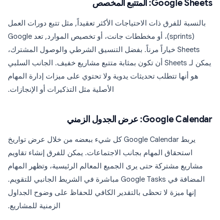
Google Sheets: المتتبع المخصص
بالنسبة للفرق ذات الاحتياجات الأكثر تعقيداً, مثل تتبع دورات العمل
(sprints)، أو مخططات جانت، أو تخصيص الموارد, تعد Google
Sheets خياراً مرناً. بفضل التنسيق الشرطي والوصول المشترك،
يمكن لـ Sheets أن تكون بمثابة متتبع مشاريع خفيف. الجانب السلبي
هو أنها تتطلب تحديثات يدوية ولا تحتوي على ميزات إدارة المهام
الأصلية مثل التذكيرات أو الإنجازات.
Google Calendar: عرض الجدول الزمني
يربط Google Calendar كل شيء ببعضه من خلال عرض تواريخ
استحقاق المهام بجانب الاجتماعات. يمكن للفرق إنشاء تقاويم
مشاريع مشتركة حتى يرى الجميع المعالم الرئيسية، وتظهر المهام
المضافة في Google Tasks مباشرة في الشريط الجانبي للتقويم.
إنها ميزة لا تحظى بالتقدير الكافي للحفاظ على وضوح الجداول
الزمنية للمشاريع.