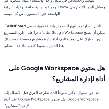
النهائية والأشخاص في مكان واحد. والنتيجة؟ مهام متناثرة عبر
رسائل البريد الإلكتروني وDocs، ومواعيد نهائية ضائعة، وغياب الرؤية
الواضحة حول المسؤول عن كل مهمة.
الخبر السار: مع النهج الصحيح, وإضافة قوية تسمى
TasksBoard
,
يمكن أن يصبح Google Workspace نظاماً قادراً على إدارة المشاريع
دون إجبارك على دفع تكاليف أداة إدارة مشاريع منفصلة. يوضح لك
هذا الدليل بالضبط كيفية بناء هذا النظام.
هل يحتوي Google Workspace على
أداة لإدارة المشاريع؟
هذا هو السؤال الأكثر شيوعاً الذي تطرحه الفرق قبل الانتقال إلى
Google Workspace:
هل يحتوي Google Workspace على أداة
لإدارة المشاريع؟