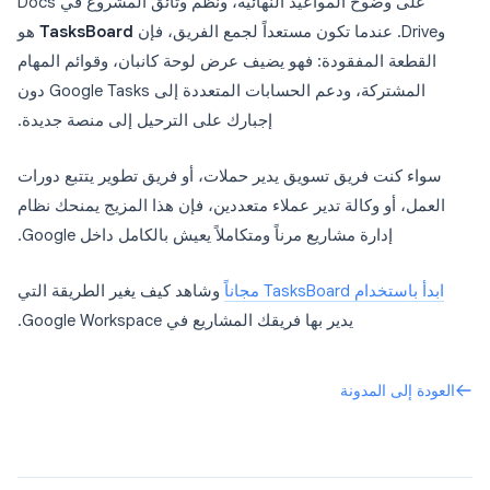
على وضوح المواعيد النهائية، ونظم وثائق المشروع في Docs
وDrive. عندما تكون مستعداً لجمع الفريق، فإن
TasksBoard
هو
القطعة المفقودة: فهو يضيف عرض لوحة كانبان، وقوائم المهام
المشتركة، ودعم الحسابات المتعددة إلى Google Tasks دون
إجبارك على الترحيل إلى منصة جديدة.
سواء كنت فريق تسويق يدير حملات، أو فريق تطوير يتتبع دورات
العمل، أو وكالة تدير عملاء متعددين، فإن هذا المزيج يمنحك نظام
إدارة مشاريع مرناً ومتكاملاً يعيش بالكامل داخل Google.
ابدأ باستخدام TasksBoard مجاناً
وشاهد كيف يغير الطريقة التي
يدير بها فريقك المشاريع في Google Workspace.
العودة إلى المدونة