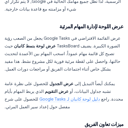
الرسمية، لذا تظل جميع مهامك الحالية في Google, لا يتم تكرار أي
شيء أو مزامنته مع قاعدة بيانات خارجية.
عرض اللوحة لإدارة المهام المرئية
عرض القائمة الافتراضي في Google Tasks يجعل من الصعب رؤية
الصورة الكبيرة. يضيف TasksBoard
عرض لوحة بنمط كانبان
حيث
تصبح كل قائمة مهام عموداً. اسحب المهام بين الأعمدة لتحديث
حالتها، واحصل على لقطة مرئية فورية لكل مشروع نشط. هذا مفيد
بشكل خاص أثناء اجتماعات الفريق أو مراجعات دورات العمل.
يمكنك أيضاً التبديل إلى
عرض الجدول
للحصول على نظرة عامة
تشبه جداول البيانات، أو
عرض التقويم
الذي يربط المهام بأيام
محددة. راجع
دليل لوحة كانبان لـ Google Tasks
للحصول على شرح
مفصل حول إعداد سير العمل المرئي.
ميزات تعاون الفريق