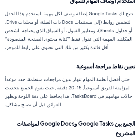
استخدام أوصاف المهام للسياق
تتيح لك Google Tasks إضافة وصف لكل مهمة. استخدم هذا الحقل
لتضمين روابط (إلى مستندات Docs ذات الصلة، أو مجلدات Drive،
أو جداول Sheets)، ومعايير القبول، أو السياق الذي يحتاجه الشخص
المكلف. المهمة التي تقول فقط “كتابة محتوى الصفحة المقصودة”
أقل فائدة بكثير من تلك التي تحتوي على رابط للموجز.
تعيين نقاط مراجعة أسبوعية
حتى أفضل أنظمة المهام تنهار بدون مراجعات منتظمة. حدد موعداً
لمزامنة الفريق أسبوعياً, 15-20 دقيقة, حيث يقوم الجميع بتحديث
حالات مهامهم في TasksBoard. هذا يحافظ على دقة اللوحة ويظهر
العوائق قبل أن تصبح مشاكل.
الجمع بين Google Tasks وGoogle Docs لمواصفات
المشروع