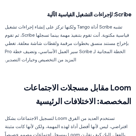
Scribe: لإجراءات التشغيل القياسية الآلية
تشبه Scribe أداة Tango ولكنها تركز على إنشاء إجراءات تشغيل
قياسية مكتوبة. أنت تقوم بتنفيذ مهمة بينما تسجلها Scribe، ثم تقوم
بإخراج مستند منسق بخطوات مرقمة ولقطات شاشة معلقة. تغطي
الخطة المجانية لـ Scribe سير العمل الأساسي، وتضيف خطة Pro
المزيد من التخصيص وخيارات التصدير.
Loom مقابل مسجلات الاجتماعات
المخصصة: الاختلافات الرئيسية
تستخدم العديد من الفرق Loom لتسجيل الاجتماعات بشكل
افتراضي، ليس لأنها أفضل أداة لهذه المهمة، ولكن لأنها كانت مثبتة
بالفعل. إليك كيف تقارن Loom بمسجل اجتماعات مصمم خصيصاً