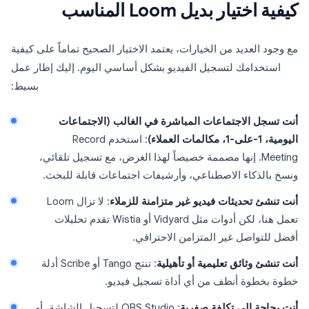
كيفية اختيار بديل Loom المناسب
مع وجود العديد من الخيارات، يعتمد الاختيار الصحيح تماماً على كيفية
استخدامك لتسجيل الفيديو بشكل أساسي اليوم. إليك إطار عمل
بسيط:
أنت تسجل الاجتماعات المباشرة في الغالب (الاجتماعات
اليومية، 1-على-1، مكالمات العملاء)
: استخدم Record
Meeting. إنها مصممة خصيصاً لهذا الغرض، مع تسجيل تلقائي،
ونسخ بالذكاء الاصطناعي، وأرشيفات اجتماعات قابلة للبحث.
أنت تنشئ تحديثات فيديو غير متزامنة للزملاء
: لا تزال Loom
تعمل هنا، لكن أدوات مثل Vidyard أو Wistia تقدم تحليلات
أفضل للتواصل غير المتزامن الاحترافي.
أنت تنشئ وثائق تعليمية أو تأهيلية
: تنتج Tango أو Scribe أدلة
خطوة بخطوة أنظف من أي أداة تسجيل فيديو.
أنت بحاجة إلى تكلفة صفرية
: OBS Studio لتسجيل الشاشة، أو