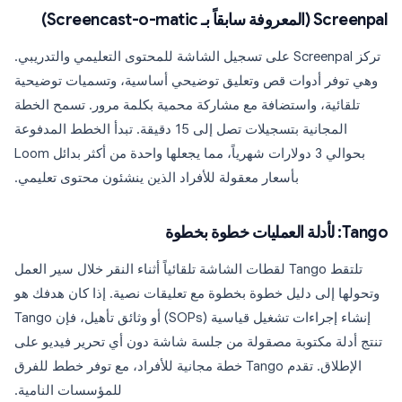
Screenpal (المعروفة سابقاً بـ Screencast-o-matic)
تركز Screenpal على تسجيل الشاشة للمحتوى التعليمي والتدريبي.
وهي توفر أدوات قص وتعليق توضيحي أساسية، وتسميات توضيحية
تلقائية، واستضافة مع مشاركة محمية بكلمة مرور. تسمح الخطة
المجانية بتسجيلات تصل إلى 15 دقيقة. تبدأ الخطط المدفوعة
بحوالي 3 دولارات شهرياً، مما يجعلها واحدة من أكثر بدائل Loom
بأسعار معقولة للأفراد الذين ينشئون محتوى تعليمي.
Tango: لأدلة العمليات خطوة بخطوة
تلتقط Tango لقطات الشاشة تلقائياً أثناء النقر خلال سير العمل
وتحولها إلى دليل خطوة بخطوة مع تعليقات نصية. إذا كان هدفك هو
إنشاء إجراءات تشغيل قياسية (SOPs) أو وثائق تأهيل، فإن Tango
تنتج أدلة مكتوبة مصقولة من جلسة شاشة دون أي تحرير فيديو على
الإطلاق. تقدم Tango خطة مجانية للأفراد، مع توفر خطط للفرق
للمؤسسات النامية.