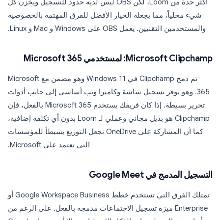
أكثر حدة من Loom، لكن OBS ليس لديه حدود للتسجيل ويخزن كل
شيء محلياً، مما يجعله الخيار الأفضل للفرق المهتمة بالخصوصية
والمستخدمين التقنيين. يعمل OBS على Windows و Mac و Linux.
Microsoft Clipchamp: لمستخدمي Microsoft 365
تم دمج Clipchamp في Windows 11 وهو مضمن مع Microsoft
365. وهو يوفر تسجيل شاشة وكاميرا ويب أساسي إلى جانب أدوات
تحرير بسيطة. إذا كان فريقك يستخدم Microsoft 365 بالفعل، فإن
Clipchamp هو بديل مجاني وعملي لـ Loom بدون أي تكلفة إضافية،
كما أن المشاركة على OneDrive تجعل التوزيع بسيطاً للمؤسسات
التي تعتمد على Microsoft.
التسجيل المدمج في Google Meet
تمتلك الفرق التي تستخدم خطط Google Workspace Business أو
Enterprise ميزة تسجيل الاجتماعات مدمجة بالفعل. على الرغم من