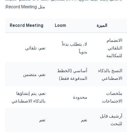
مثل Record Meeting:
الميزة
Loom
Record Meeting
الانضمام
لا، يتطلب بدءاً
التلقائي
نعم، تلقائي
يدوياً
للمكالمة
النسخ بالذكاء
أساسي (الخطط
نعم، متضمن
الاصطناعي
المدفوعة فقط)
ملخصات
نعم، يتم إنشاؤها
محدودة
الاجتماعات
بالذكاء الاصطناعي
أرشيف قابل
نعم
نعم
للبحث