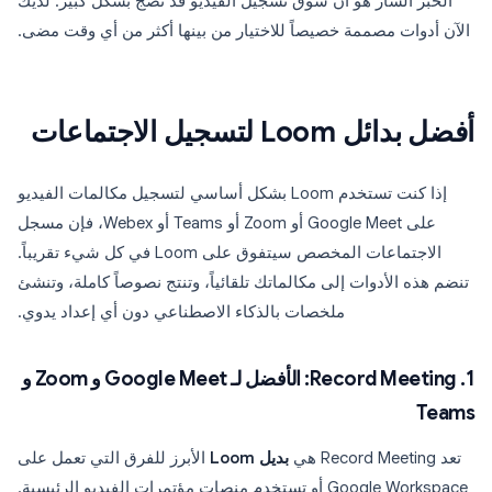
الخبر السار هو أن سوق تسجيل الفيديو قد نضج بشكل كبير. لديك
الآن أدوات مصممة خصيصاً للاختيار من بينها أكثر من أي وقت مضى.
أفضل بدائل Loom لتسجيل الاجتماعات
إذا كنت تستخدم Loom بشكل أساسي لتسجيل مكالمات الفيديو
على Google Meet أو Zoom أو Teams أو Webex، فإن مسجل
الاجتماعات المخصص سيتفوق على Loom في كل شيء تقريباً.
تنضم هذه الأدوات إلى مكالماتك تلقائياً، وتنتج نصوصاً كاملة، وتنشئ
ملخصات بالذكاء الاصطناعي دون أي إعداد يدوي.
1. Record Meeting: الأفضل لـ Google Meet و Zoom و
Teams
تعد Record Meeting هي
بديل Loom
الأبرز للفرق التي تعمل على
Google Workspace أو تستخدم منصات مؤتمرات الفيديو الرئيسية.