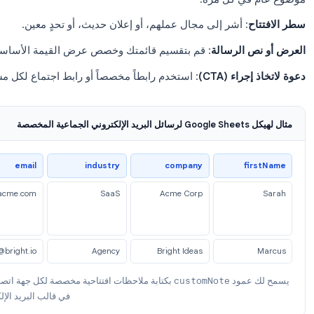
 الناس
{{First Name}}
إلى تحيتهم ويسمون ذلك تخصيصاً. هذا
 أكبر زيادة في معدلات الفتح والردود تأتي من تخصيص شيء
محدد
مجاله، أو دوره الوظيفي، أو تفصيلة تظه
حقول ذا
ع
:
{{First Name}}، سؤال سريع بخصوص {{Company}}
ي كل مرة.
: أشر إلى مجال عملهم، أو إعلان حديث، أو تحدٍ معين.
 الرسالة
: قم بتقسيم قائمتك وخصص عرض القيمة الأساسي لكل 
ء (CTA)
: استخدم رابطاً مخصصاً أو رابط اجتماع لكل مستلم عند
صة