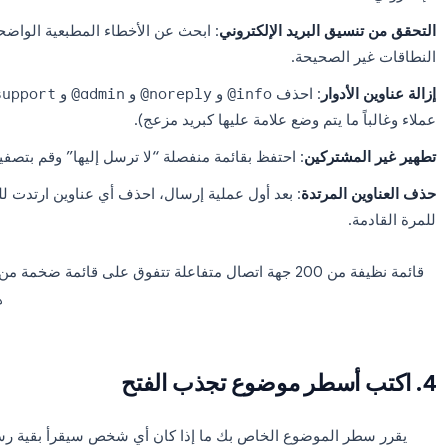
غير الصالحة تولد ارتدادات (bounces)؛ والإرسال إلى أشخاص 
با
قبل كل حملة بريد إلكتروني جم
ات
: استخدم
=UNIQUE()
في Google Sheets لإزالة التكر
سيق البريد الإلكتروني
: ابحث عن الأخطاء المطبعية الواضحة مثل 
 الصحيحة.