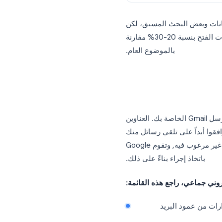
customNote
التوسع إلى منطقة
آسيا والمحيط
الهادئ
أطلق خدمة جديدة
دم
{{customNote}}
خاص بك لإدراجها تلقائياً.
عض البحث المسبق، لكن
العائد حقيقي. فأسطر الموضوع المخصصة وحدها يمكنها زيادة معدلات الفتح بنسبة 20-30% مقارنة
بالموضوع العام.