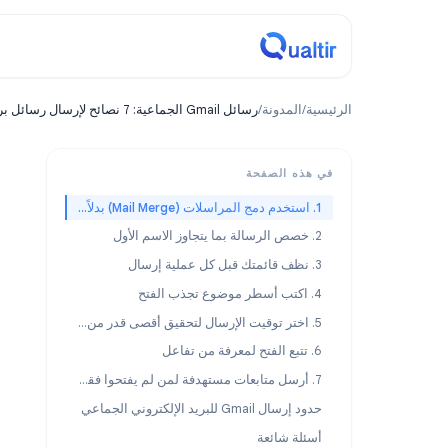
مدونة
ة
/
المدونة
/
رسائل Gmail الجماعية: 7 نصائح لإرسال رسائل بريد إلكتروني جماعية مخصصة تضمن الحصول على ردود
نصائح وحيل
هذه الصفحة
1. استخدم دمج المراسلات (Mail Merge) بدلاً من النسخ المخفي (BCC)
لإرسا
مخصص
5. اختر توقيت الإرسال لتحقيق أقصى قدر من الفتح
التخصيص، توقيت ال
7. أرسل متابعات مستهدفة لمن لم يفتحوا فقط