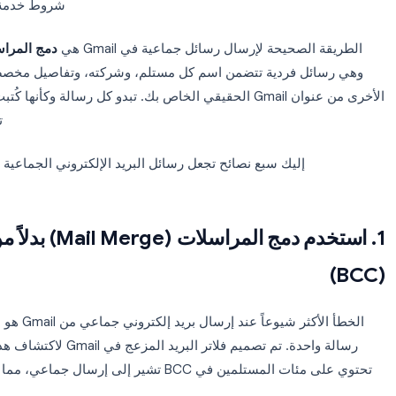
يبدو إرسال رسائل بريد إلكتروني جماعية من Gmail
 على إرسال. لكن هذا النهج يفشل على جبهتين. فالرسائل العام
شروط خدمة Gmail ويضر بسمعتك كمرسل.
لصحيحة لإرسال رسائل جماعية في Gmail هي
دمج المراسلات المخصص (
ل فردية تتضمن اسم كل مستلم، وشركته، وتفاصيل مخصصة أخرى، ي
الأخرى من عنوان Gmail الحقيقي الخاص بك. تبدو كل رسالة وكأنها كُتب
تصنيف أ
إليك سبع نصائح تجعل رسائل البريد الإلكتروني الجماعية المخصصة في Gmail فعا
1. استخدم دمج المراسلات (Merge