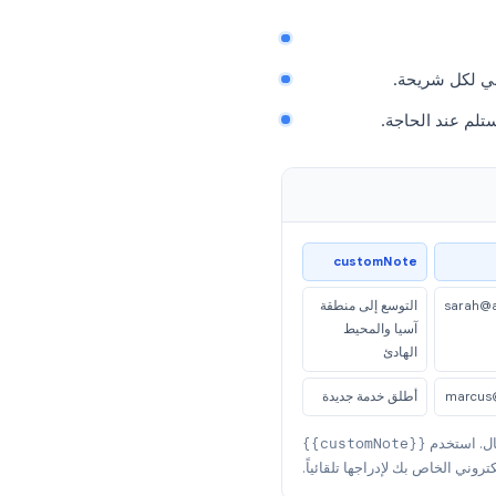
 هو الحد الأدنى، وليس
لكل مستلم, شركته، أو
ر أنك قمت ببحثك جيداً.
ت تأثير عالٍ للتخصيص:
يتفوق على أي
شريحة.
 الحاجة.