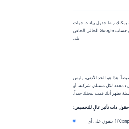
Google Shee وGmail. يمكنك ربط جدول بيانات جهات
الاتصال الخاص بك، وكتابة قالب بحقول الدمج، ثم الإرسال, كل ذلك من حساب Google الحالي الخاص
بك.