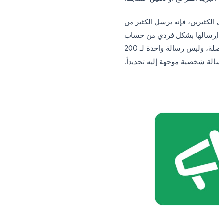
الخطأ الأكثر شيوعاً عند إرسال بريد إلكتروني جماعي من Gmail هو استخدام BCC لوضع الجميع في
 في Gmail لاكتشاف هذا النمط. فالرسالة الواحدة التي
 مما قد يؤدي إلى توجيه رسالتك إلى
المزعج أو تعليق حسابك.
ن، فإنه يرسل الكثير من
ها بشكل فردي من حساب
Gmail الخاص بك. من وجهة نظر Gmail، لقد أرسلت 200 رسالة منفصلة، وليس رسالة واحدة لـ 200
ة موجهة إليه تحديداً.