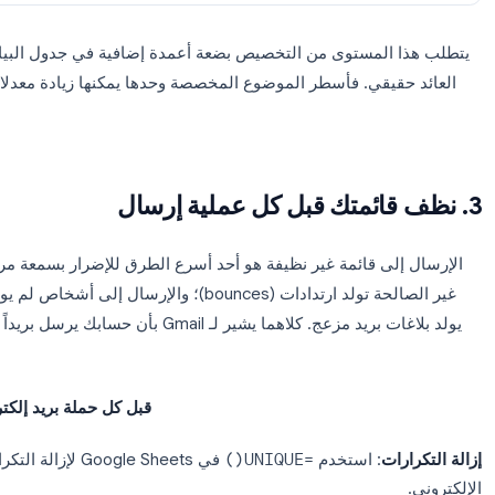
email
industry
company
f
sarah@acme.com
SaaS
Acme Corp
marcus@bright.io
Agency
Bright Ideas
عمود
customNote
بكتابة ملاحظات افتتاحية مخصصة لكل جهة اتصال. استخ
في قالب البريد الإلكتروني ال
المستوى من التخصيص بضعة أعمدة إضافية في جدول البيانات وب