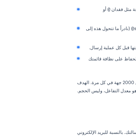
الإرسال إلى قائمة غير نظيفة هو أحد أسرع الطرق للإضرار بسمعة مرسل Gmail الخاصة بك. العناوين
لم يوافقوا أبداً على تلقي رسائل منك
يولد بلاغات بريد مزعج. كلاهما يشير لـ Gmail بأن حسابك يرسل بريداً غير مرغوب فيه, وتقوم Google
تخاذ إجراء بناءً على ذلك.
اعي، راجع هذه القائمة:
ارات من عمود البريد
فقدان
@
أو