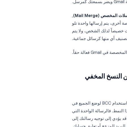
 أمراً بسيطاً: اكتب رسالة، أضف قائمة بالعناوين،
ة تحصل على معدلات فتح
منخفضة لأنها تبدو غير شخصية، كما أن لصق مئات العناوين في خانة النسخ المخفي (BCC) ينتهك
Mail Merge)
,
تم إرسالها واحدة تلو
ت خصيصاً لذلك الشخص، ولا يتم
ي منها كرسائل جماعية.
لة حقاً.
Mail ) بدلاً من النسخ المخفي