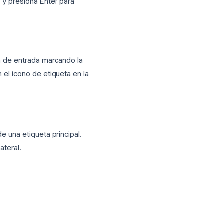
a lateral y está lista para usar.
etiqueta) en la barra de herramientas
o de búsqueda y presiona Enter para
e al instante