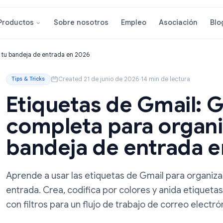
Sobre nosotros
Empleo
Asoci
Productos
rganizar tu bandeja de entrada en 2026
Created 21 de junio de 2026
·
14 min de lec
Tips & Tricks
Etiquetas de Gma
completa para or
bandeja de entr
Aprende a usar las etiquetas de Gmail pa
entrada. Crea, codifica por colores y anid