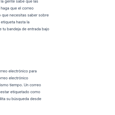
ás potentes de tu bandeja de entrada y,
la mayoría de la gente sabe que las
que realmente haga que el correo
a cubre todo lo que necesitas saber sobre
de tu primera etiqueta hasta la
 que mantiene tu bandeja de entrada bajo
l?
s hilos de correo electrónico para
carpetas de correo electrónico