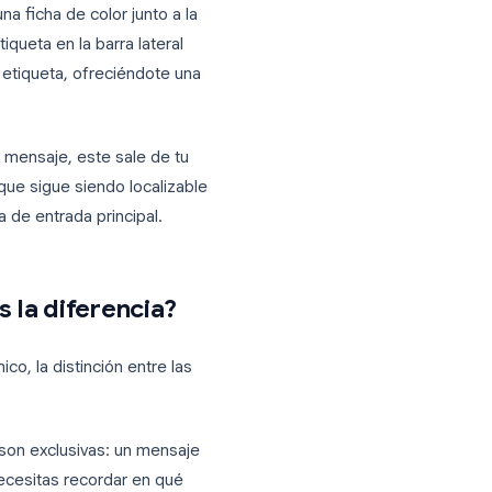
etiquetas al mismo tiempo. Un correo
royecto podría estar etiquetado como
e, lo que facilita su búsqueda desde
rece como una ficha de color junto a la
n cualquier etiqueta en la barra lateral
iones con esa etiqueta, ofreciéndote una
ente.
o archivas un mensaje, este sale de tu
to significa que sigue siendo localizable
ure tu bandeja de entrada principal.