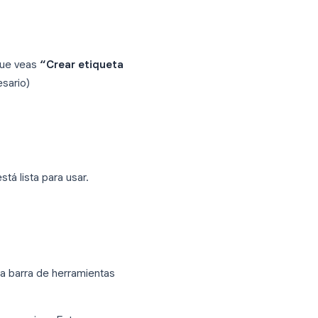
n la barra lateral izquierda (Recibidos,
tiquetas del sistema. Cuando la gente
 mismo que las etiquetas. El concepto es
segundos.
quierda hasta que veas
“Crear etiqueta
enú si es necesario)