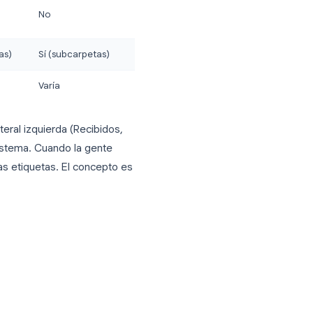
Etiquetas de
Carpetas de
Gmail
correo
Sí
No
Depende del
Sí
cliente
Sí
No
Sí (subetiquetas)
Sí (subcarpetas)
Sí
Varía