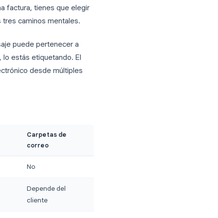
 ¿Cuál es la diferencia?
rreo electrónico, la distinción entre las
, las carpetas son exclusivas: un mensaje
 más tarde, necesitas recordar en qué
ente sobre una factura, tienes que elegir
es dos de esos tres caminos mentales.
ente. Un mensaje puede pertenecer a
 un mensaje, lo estás etiquetando. El
ier correo electrónico desde múltiples