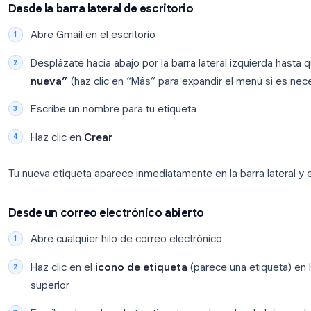
Una nota importante: lo que Gmail llama “carpetas” e
Enviados, Borradores, Papelera) son en realidad e
busca “carpetas de gmail”, normalmente buscan lo
el mismo, solo que nombrado de forma diferente.
Cómo crear etiquetas de Gmail
Crear tu primera etiqueta de Gmail lleva unos 30 
Desde la barra lateral de escritorio
Abre Gmail en el escritorio
Desplázate hacia abajo por la barra lateral iz
nueva”
(haz clic en “Más” para expandir el m