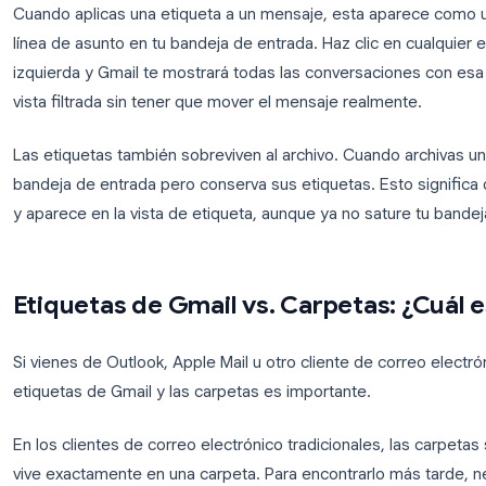
tradicionales, un solo mensaje puede tener varias 
electrónico de un cliente sobre la factura de un p
“Clientes”, “Finanzas” y “Q2 2026” simultáneament
cualquiera de esas categorías.
Cuando aplicas una etiqueta a un mensaje, esta apa
línea de asunto en tu bandeja de entrada. Haz clic e
izquierda y Gmail te mostrará todas las conversac
vista filtrada sin tener que mover el mensaje realm
Las etiquetas también sobreviven al archivo. Cuand
bandeja de entrada pero conserva sus etiquetas. Es
y aparece en la vista de etiqueta, aunque ya no sat