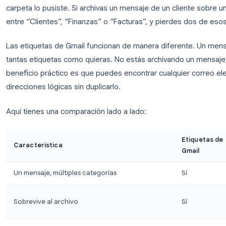
Etiquetas de Gmail vs. Carpetas:
Si vienes de Outlook, Apple Mail u otro cliente de co
etiquetas de Gmail y las carpetas es importante.
En los clientes de correo electrónico tradicionales
vive exactamente en una carpeta. Para encontrarlo
carpeta lo pusiste. Si archivas un mensaje de un cli
entre “Clientes”, “Finanzas” o “Facturas”, y pierd
Las etiquetas de Gmail funcionan de manera difer
tantas etiquetas como quieras. No estás archivando
beneficio práctico es que puedes encontrar cualqu
direcciones lógicas sin duplicarlo.
Aquí tienes una comparación lado a lado: