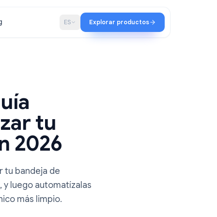
ación
Blog
ES
Explorar productos
tura
il: Guía
ganizar tu
ada en 2026
ra organizar tu bandeja de
a etiquetas, y luego automatízalas