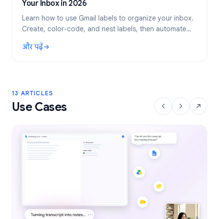
Your Inbox in 2026
Learn how to use Gmail labels to organize your inbox.
Create, color-code, and nest labels, then automate
them with filters for a cleaner email workflow.
और पढ़ें
: Gmail Labels: Complete Guide to Organizing Your Inbox i
13 ARTICLES
Use Cases