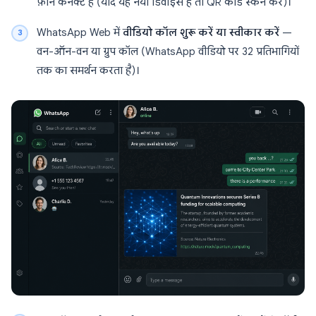
फ़ोन कनेक्ट है (यदि यह नया डिवाइस है तो QR कोड स्कैन करें)।
WhatsApp Web में
वीडियो कॉल शुरू करें या स्वीकार करें
—
वन-ऑन-वन या ग्रुप कॉल (WhatsApp वीडियो पर 32 प्रतिभागियों
तक का समर्थन करता है)।