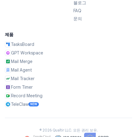
블로그
FAQ
문의
제품
TasksBoard
GPT Workspace
Mail Merge
Mail Agent
Mail Tracker
Form Timer
Record Meeting
TeleClaw
NEW
©
2026
Qualtir LLC.
모든 권리 보유.