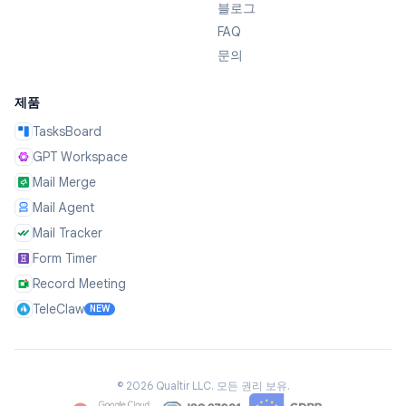
블로그
FAQ
문의
제품
TasksBoard
GPT Workspace
Mail Merge
Mail Agent
Mail Tracker
Form Timer
Record Meeting
TeleClaw
NEW
©
2026
Qualtir LLC.
모든 권리 보유.