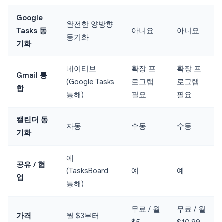
Google
완전한 양방향
Tasks 동
아니요
아니요
동기화
기화
네이티브
확장 프
확장 프
Gmail 통
(Google Tasks
로그램
로그램
합
통해)
필요
필요
캘린더 동
자동
수동
수동
기화
예
공유 / 협
(TasksBoard
예
예
업
통해)
무료 / 월
무료 / 월
가격
월 $3부터