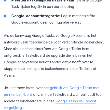
Meerdere takenlijsten naast elkaar
: Zie al je Google
Task-lijsten tegelijk in een bordindeling
Google-accountintegratie
: Log in met hetzelfde
Google-account, geen configuratie vereist
Als de kernvraag Google Tasks vs Google Keep is, is het
antwoord vaak “gebruik beide voor verschillende doeleinden”.
Maar als je de basisinterface van Google Tasks bent
ontgroeid, is TasksBoard de upgrade die je binnen het
Google-ecosysteem houdt zonder dat je hoeft over te
stappen naar een aparte taakbeheerder zoals Todoist of
Asana.
Je kunt meer lezen over
het gebruik van Google Tasks met
een kanban-bord
of zien hoe TasksBoard zich verhoudt tot
andere taakbeheerders in onze
Google Tasks vs Todoist
vergelijking
.