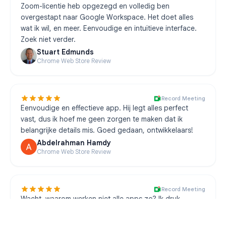
Zoom-licentie heb opgezegd en volledig ben
overgestapt naar Google Workspace. Het doet alles
wat ik wil, en meer. Eenvoudige en intuïtieve interface.
Zoek niet verder.
Stuart Edmunds
Chrome Web Store Review
Record Meeting
Eenvoudige en effectieve app. Hij legt alles perfect
vast, dus ik hoef me geen zorgen te maken dat ik
belangrijke details mis. Goed gedaan, ontwikkelaars!
Abdelrahman Hamdy
Chrome Web Store Review
Record Meeting
Wacht, waarom werken niet alle apps zo? Ik druk
gewoon op opnemen en dat is het. Geen ingewikkelde
instellingen of iets dergelijks.