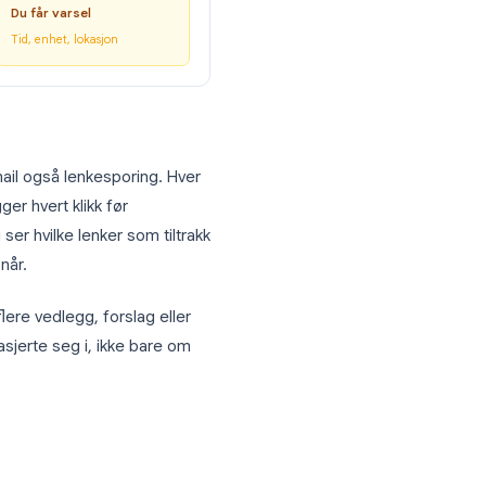
ket e-posten åpnes.
→
🔔
en
Du får varsel
ktiveres
Tid, enhet, lokasjon
stsporing i Gmail også lenkesporing. Hver
URL som logger hvert klikk før
nasjonen. Du ser hvilke lenker som tiltrakk