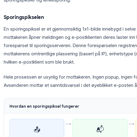
Hvordan e-postsporing for Gma
De fleste verktøy for e-postsporing i Gmail opere
sporingspiksler og lenkesporing.
Sporingspikselen
En sporingspiksel er et gjennomsiktig 1x1-bilde inn
mottakeren åpner meldingen og e-postklienten deres
forespørsel til sporingsserveren. Denne forespørse
mottakerens omtrentlige plassering (basert på IP),
hvilken e-postklient som ble brukt.
Hele prosessen er usynlig for mottakeren. Ingen po