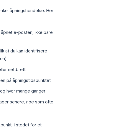
ikket på, og når.
-poster med flere vedlegg, forslag eller
n faktisk engasjerte seg i, ikke bare om
pninger
enn bare en enkel åpningshendelse. Her
 mottakeren åpnet e-posten, ikke bare
hver åpning, slik at du kan identifisere