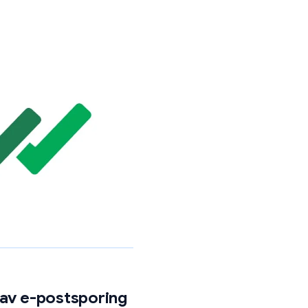
ost om morgenen)
r PC, mobil eller nettbrett
t på IP-adressen på åpningstidspunktet
 ble klikket på og hvor mange ganger
leses på nytt dager senere, noe som ofte
t til et datapunkt, i stedet for et