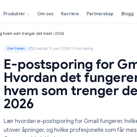
Om oss
Karriere
Partnersk
Produkter
ungerer og hvem som trenger det mest i 2026
Created 11. juni 2026
·
13 min lesing
Use Cases
E-postsporing fo
Hvordan det fun
hvem som trenge
2026
Lær hvordan e-postsporing for Gmail fung