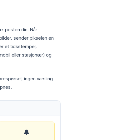
il fungerer
rer gjennom to kjernemekanismer:
ebygd i selve e-posten din. Når
 laster inn bilder, sender pikselen en
len registrerer et tidsstempel,
 enhetstype (mobil eller stasjonær) og
pup, ingen forespørsel, ingen varsling.