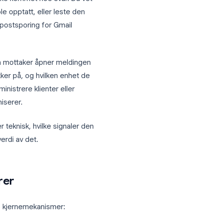
, og det har ikke kommet noe svar. Du vet
om den og ble opptatt, eller leste den
svare. Uten e-postsporing for Gmail
nøyaktig når en mottaker åpner meldingen
 lenker de klikker på, og hvilken enhet de
e avtaler, administrere klienter eller
dan du kommuniserer.
mail fungerer teknisk, hvilke signaler den
est konkret verdi av det.