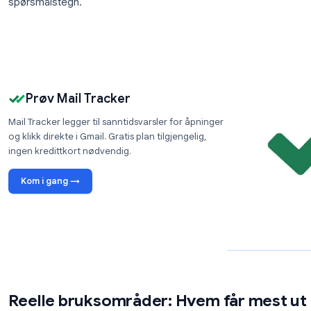
mønstre (f.eks. at mottakeren alltid leser e-p
Enhetstype
: om e-posten ble lest på stasjonæ
Plasseringsdata
: omtrentlig by og land baser
Lenkeklikk
: hvilke URL-er inne i e-posten som
Gjenåpninger
: når en tidligere åpnet e-post 
signaliserer fornyet interesse
Denne kombinasjonen av signaler gjør en sendt e-pos
spørsmålstegn.