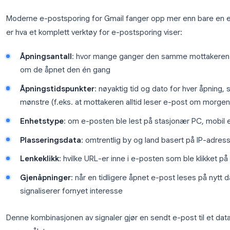
seg oppmerksomhet, hvor mange ganger hver ble kl
Lenkesporing er spesielt verdifullt når du sender e
produktsider. Det avslører hvilket innhold mottakere
de åpnet e-posten.
Hva du kan spore utover bare å
Moderne e-postsporing for Gmail fanger opp mer 
er hva et komplett verktøy for e-postsporing viser:
Åpningsantall
: hvor mange ganger den samme
om de åpnet den én gang
Åpningstidspunkter
: nøyaktig tid og dato for 