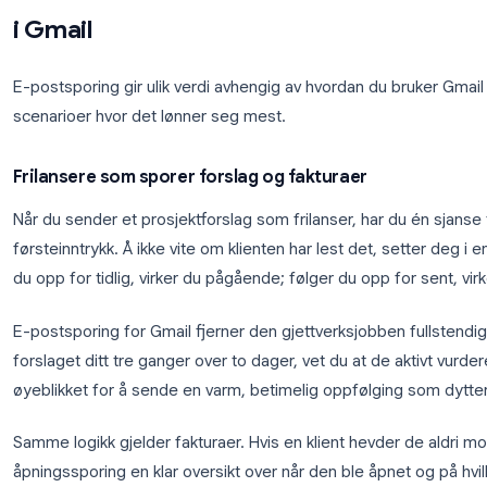
Prøv Mail Tracker
Mail Tracker legger til sanntidsvarsler for åpninger
og klikk direkte i Gmail. Gratis plan tilgjengelig,
ingen kredittkort nødvendig.
Kom i gang →
Reelle bruksområder: Hvem får 
i Gmail
E-postsporing gir ulik verdi avhengig av hvordan du 