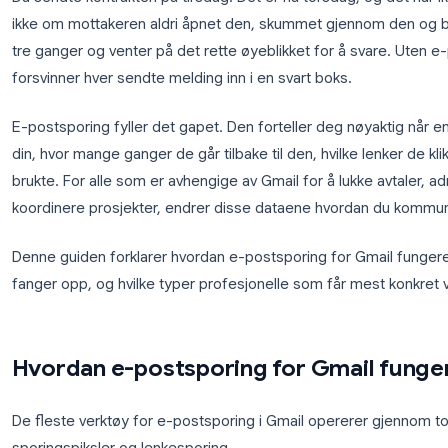
Du sendte kontrakten på tirsdag. Det er nå torsdag
ikke om mottakeren aldri åpnet den, skummet gjenn
tre ganger og venter på det rette øyeblikket for å 
forsvinner hver sendte melding inn i en svart boks.
E-postsporing fyller det gapet. Den forteller deg 
din, hvor mange ganger de går tilbake til den, hvilke
brukte. For alle som er avhengige av Gmail for å lukk
koordinere prosjekter, endrer disse dataene hvor
Denne guiden forklarer hvordan e-postsporing for G
fanger opp, og hvilke typer profesjonelle som får m