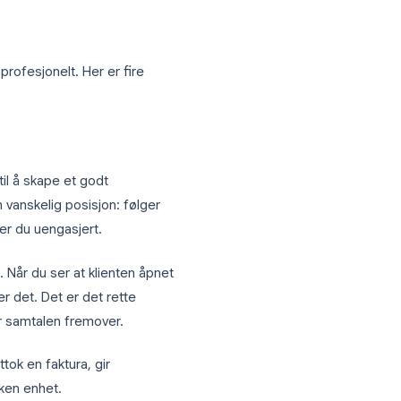
mest ut av e-postsporing
bruker Gmail profesjonelt. Her er fire