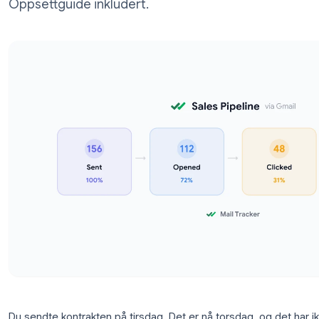
utover åpninger, og hvilke profesjonelle s
Oppsettguide inkludert.