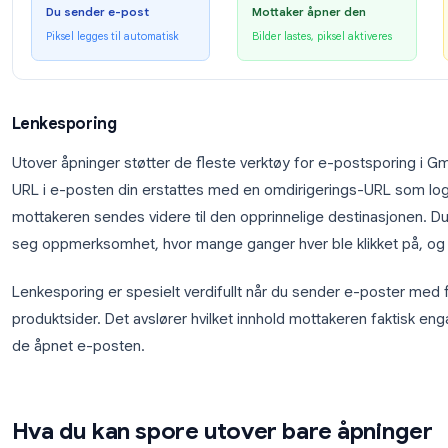
Avsenderen mottar et sanntidsvarsel i det øyeblik
Hvordan en sporingspiksel fungerer
→
📤
📬
Du sender e-post
Mottaker åpner d
Piksel legges til automatisk
Bilder lastes, piksel a
Lenkesporing
Utover åpninger støtter de fleste verktøy for e-po
URL i e-posten din erstattes med en omdirigerings-
mottakeren sendes videre til den opprinnelige desti