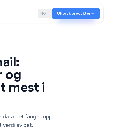
ap
Blogg
NO
Utforsk produkter
r Gmail:
gerer og
r det mest i
erer, hvilke data det fanger opp