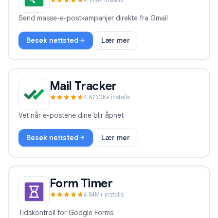
Send masse-e-postkampanjer direkte fra Gmail
Besøk nettsted
Lær mer
Mail Merge
Mail Tracker
4.6
730
K+ installs
Vet når e-postene dine blir åpnet
Besøk nettsted
Lær mer
Mail Tracker
Form Timer
4.8
4
M+ installs
Tidskontroll for Google Forms