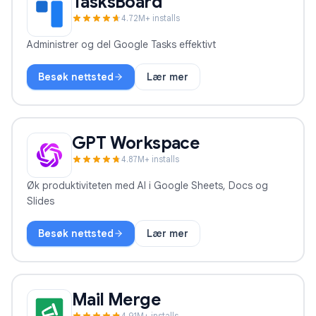
TasksBoard
4.7
2
M+ installs
Administrer og del Google Tasks effektivt
Besøk nettsted
Lær mer
TasksBoard
GPT Workspace
4.8
7
M+ installs
Øk produktiviteten med AI i Google Sheets, Docs og
Slides
Besøk nettsted
Lær mer
GPT Workspace
Mail Merge
4.9
1
M+ installs