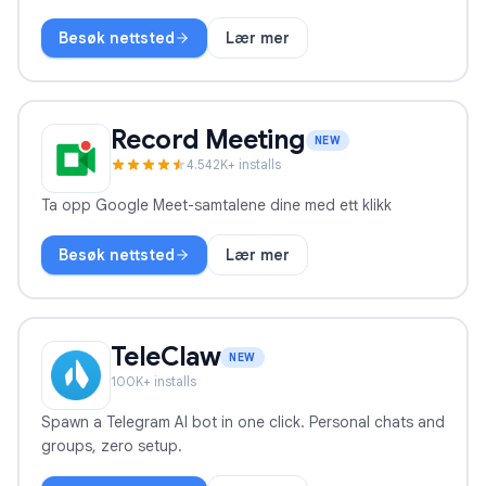
Besøk nettsted
Lær mer
Form Timer
Record Meeting
NEW
4.5
42
K+ installs
Ta opp Google Meet-samtalene dine med ett klikk
Besøk nettsted
Lær mer
Record Meeting
TeleClaw
NEW
100
K+ installs
Spawn a Telegram AI bot in one click. Personal chats and
groups, zero setup.