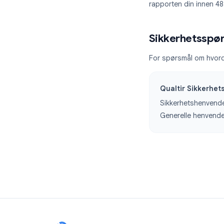
Overholdelse
Ingen perman
OAuth 2.0 fo
Brukere kan t
Utvidelser 
8. Ansvarli
Vi ønsker ansva
rapporten din in
Sikkerhet
For spørsmål om