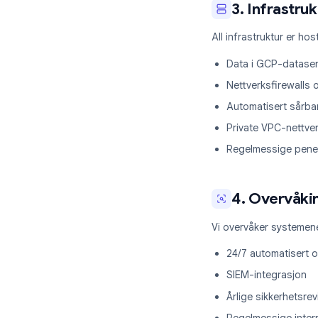
Tilgangslog
Privilegert t
Tilgang trek
3. Infra
All infrastruktu
Data i GCP-
Nettverksfir
Automatiser
Private VPC-
Regelmessig