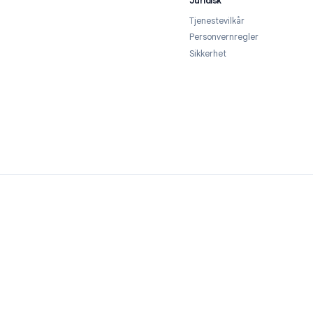
kerhetsteam
envendelser:
contact@qualtir.com
envendelser:
contact@qualtir.com
Juridisk
Tjenestevilkår
Personvernregl
Sikkerhet