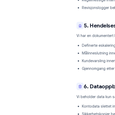
4. Over
Vi overvåker sy
24/7 automat
SIEM-integr
Årlige sikker
Regelmessige
Revisjonslog
5. Hend
Vi har en dokum
Definerte es
Målinneslutn