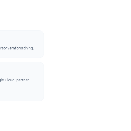
 av produktene og infrastrukturen
msvar
r fullt ut EUs personvernforordning.
loud Partner
n verifisert Google Cloud-partner.