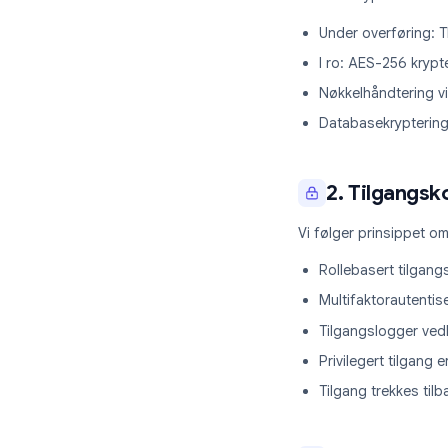
1. Data
All data krypter
Under overfø
I ro: AES-25
Nøkkelhåndt
Databasekryp
2. Tilga
Vi følger prinsi
Rollebasert 
Multifaktora