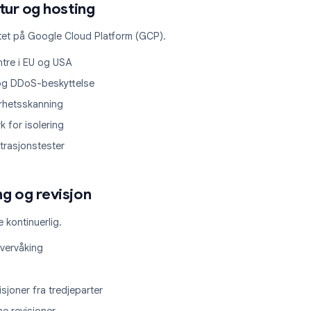
ger vedlikeholdes og gjennomgås regelmessig
ilgang er tidsbegrenset
kes tilbake umiddelbart ved avgang
struktur og hosting
r er hostet på Google Cloud Platform (GCP).
datasentre i EU og USA
ewalls og DDoS-beskyttelse
t sårbarhetsskanning
nettverk for isolering
e penetrasjonstester