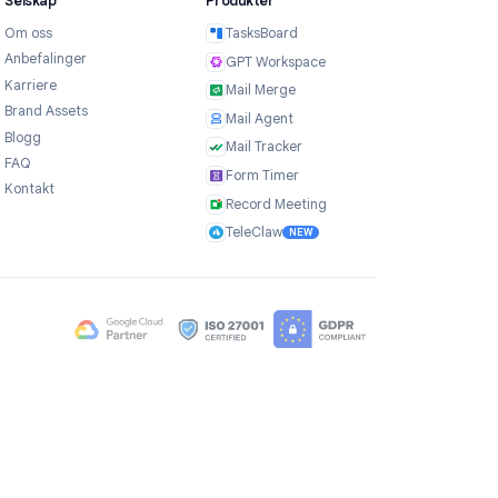
Selskap
Produkter
Om oss
TasksBoard
er
Anbefalinger
GPT Workspace
Karriere
Mail Merge