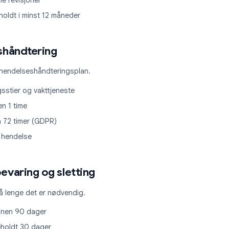
våking og revisjon
stemene kontinuerlig.
isert overvåking
asjon
hetsrevisjoner fra tredjeparter
 interne revisjoner
ger beholdt i minst 12 måneder
elseshåndtering
entert hendelseshåndteringsplan.
kaleringsstier og vakttjeneste
ing innen 1 time