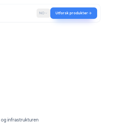
ap
Blogg
NO
Utforsk produkter
ltir
aene dine.