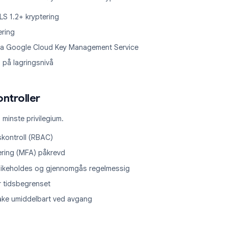
kryptering
es med TLS 1.2 eller høyere. Data i ro krypteres med AES-256.
ring: TLS 1.2+ kryptering
6 kryptering
ering via Google Cloud Key Management Service
tering på lagringsnivå
ngskontroller
ppet om minste privilegium.
tilgangskontroll (RBAC)
utentisering (MFA) påkrevd