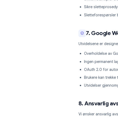
Kundevarslin
Gjennomgang
6. Data
Vi beholder dat
Kontodata sl
Sikkerhetsko
Sikre slette
Sletteforesp
7. Goog
Utvidelsene er d