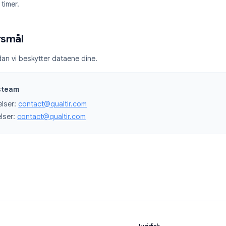
 av Google API Services User Data Policy
ent lagring av Google-innhold
r autorisasjon
rekke tilbake tilgang når som helst
gjennomgår Googles sikkerhetsgjennomgang
g avsløring
rlig avsløring av sikkerhetssårbarheter. Kontakt oss på
conta
nen 48 timer.
sspørsmål
 hvordan vi beskytter dataene dine.