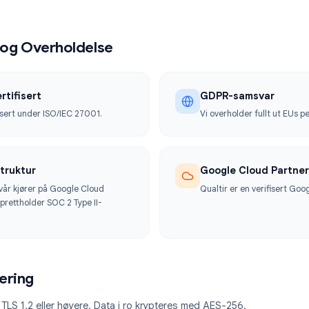
kkerhet ikke en ettertanke, det er bygget inn i hvert lag
inger og Overholdelse
001 Sertifisert
GDPR-sa
er sertifisert under ISO/IEC 27001.
Vi overholde
Infrastruktur
Google C
ukturen vår kjører på Google Cloud
Qualtir er e
 som opprettholder SOC 2 Type II-
.