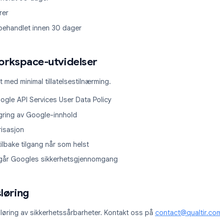
g innen 72 timer (GDPR)
 etter hendelse
oppbevaring og sletting
a kun så lenge det er nødvendig.
ettet innen 90 dager
pier beholdt 30 dager
prosedyrer
ørsler behandlet innen 30 dager
le Workspace-utvidelser
esignet med minimal tillatelsestilnærming.