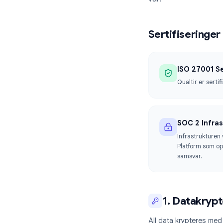
I Qualtir er si
vår.
Sertifiser
ISO 27
Qualtir 
SOC 2 
Infrastr
Platform
samsvar