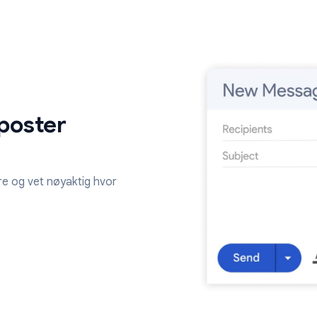
k.
som helst e-post, hvor mange ganger den ble åpn
og når.
 e-poster
vil spore og vet nøyaktig hvor