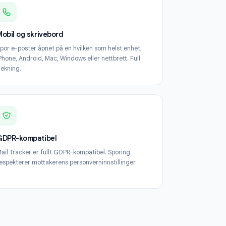
 Tracker
Mobil og skrivebord
t
Spor e-poster åpnet på en hvilken som helst enhet,
iPhone, Android, Mac, Windows eller nettbrett. Full
dekning.
GDPR-kompatibel
ken
Mail Tracker er fullt GDPR-kompatibel. Sporing