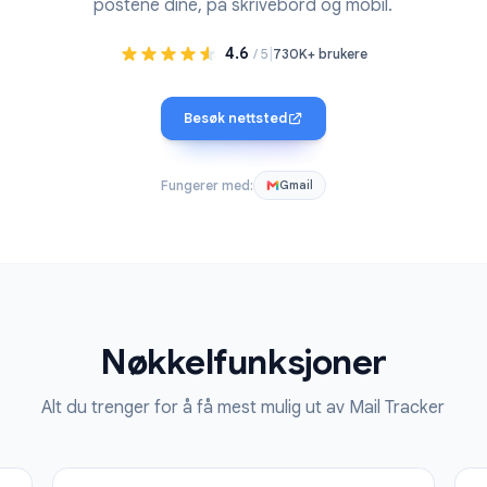
ostsporing i sanntid for Gmail. Få øyeblikkelige varsler
postene dine, på skrivebord og mobil
4.6
|
/ 5
730K+ brukere
Besøk nettsted
Fungerer med:
Gmail
Nøkkelfunksjoner