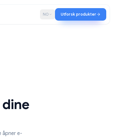
ap
Blogg
NO
Utforsk produkter
tene dine