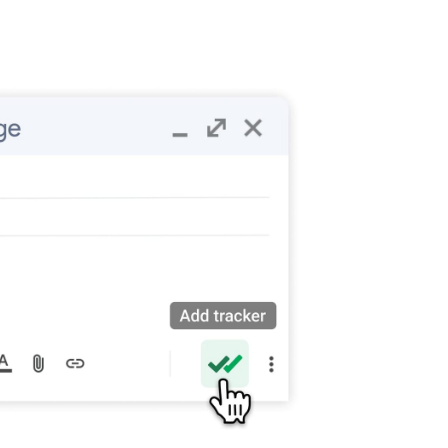
et
respekterer mottakerens personverninnstillinger.