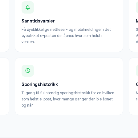
Alt du trenger for å få mest mulig ut av Mail
Sanntidsvarsler
in har
Få øyeblikkelige nettleser- og mobilmeldinger i de
øyeblikket e-posten din åpnes hvor som helst i
verden.
Sporingshistorikk
 med
Tilgang til fullstendig sporingshistorikk for en hvil