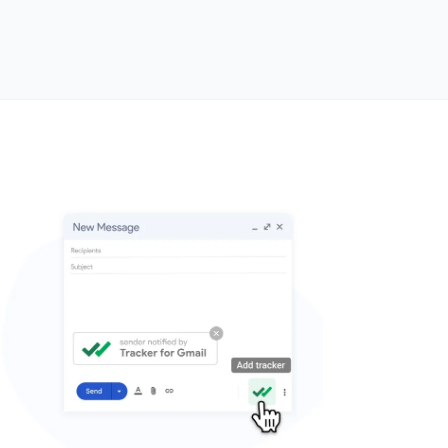
blikkelige push-varsler ved
g
likkelig push-varsel i det øyeblikket e-posten din åpnes
ppfølging rett etterpå øker svarfrekvensen med 80%.