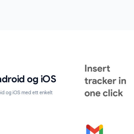
Få øye
åpnin
Motta et øyeb
Å sende en o
Kom i gang