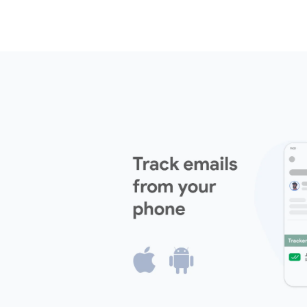
mange ganger og når den ble åpnet.
Kom i gang