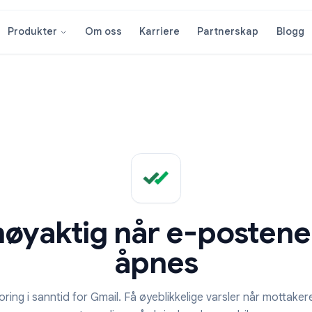
Om oss
Karriere
Partnersk
Produkter
t nøyaktig når e-pos
åpnes