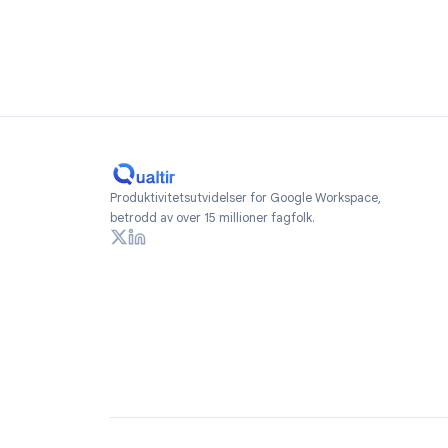
Spor fra telefonen
Sett inn trackeren fra Gmail-appen på
klikk.
Kom i gang