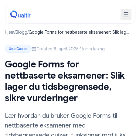
Hjem
/
Blogg
/
Google Forms for nettbaserte eksamener: Slik lager
du tidsbegrensede, sikre vurderinger
Created 8. april 2026
·
16 min lesing
Use Cases
Google Forms for
nettbaserte eksamener: Slik
lager du tidsbegrensede,
sikre vurderinger
Lær hvordan du bruker Google Forms til
nettbaserte eksamener med
tidsbegrensede quizer, funksjoner mot juks