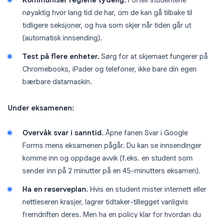
Kommuniser reglene tydelig.
Fortell studentene
nøyaktig hvor lang tid de har, om de kan gå tilbake til
tidligere seksjoner, og hva som skjer når tiden går ut
(automatisk innsending).
Test på flere enheter.
Sørg for at skjemaet fungerer på
Chromebooks, iPader og telefoner, ikke bare din egen
bærbare datamaskin.
Under eksamenen:
Overvåk svar i sanntid.
Åpne fanen Svar i Google
Forms mens eksamenen pågår. Du kan se innsendinger
komme inn og oppdage avvik (f.eks. en student som
sender inn på 2 minutter på en 45-minutters eksamen).
Ha en reserveplan.
Hvis en student mister internett eller
nettleseren krasjer, lagrer tidtaker-tillegget vanligvis
fremdriften deres. Men ha en policy klar for hvordan du