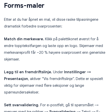
Forms-maler
Etter at du har åpnet en mal, vil disse raske tilpasningene
dramatisk forbedre svarprosenten:
Match din merkevare.
Klikk på palettikonet øverst for å
endre topptekstfargen og laste opp en logo. Skjemaer med
merkevareprofil får ~20 % høyere svarprosent enn generiske
skjemaer.
Legg til en fremdriftslinje.
Under
Innstillinger →
Presentasjon
, aktiver “Vis fremdriftslinje”. Dette er spesielt
viktig for skjemaer med flere seksjoner og lange
spørreundersøkelser.
Sett svarvalidering.
For e-postfelt, gå til spørsmålet →
menyen med tre prikker →
Svarvalidering
→ Tekst → E-