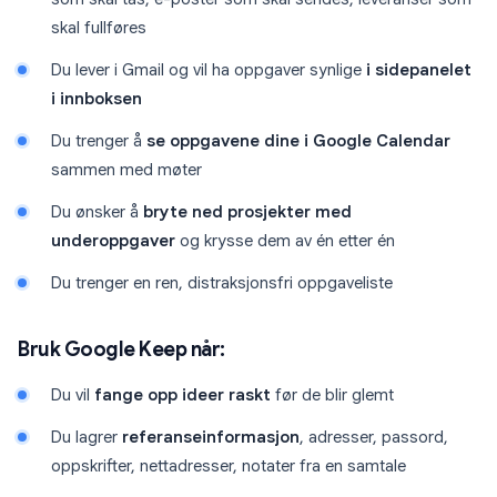
skal fullføres
Du lever i Gmail og vil ha oppgaver synlige
i sidepanelet
i innboksen
Du trenger å
se oppgavene dine i Google Calendar
sammen med møter
Du ønsker å
bryte ned prosjekter med
underoppgaver
og krysse dem av én etter én
Du trenger en ren, distraksjonsfri oppgaveliste
Bruk Google Keep når:
Du vil
fange opp ideer raskt
før de blir glemt
Du lagrer
referanseinformasjon
, adresser, passord,
oppskrifter, nettadresser, notater fra en samtale