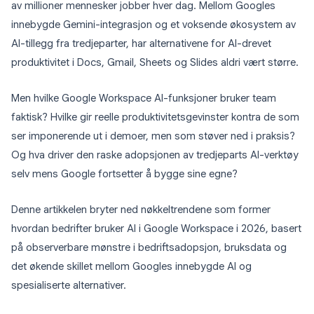
av millioner mennesker jobber hver dag. Mellom Googles
innebygde Gemini-integrasjon og et voksende økosystem av
AI-tillegg fra tredjeparter, har alternativene for AI-drevet
produktivitet i Docs, Gmail, Sheets og Slides aldri vært større.
Men hvilke Google Workspace AI-funksjoner bruker team
faktisk? Hvilke gir reelle produktivitetsgevinster kontra de som
ser imponerende ut i demoer, men som støver ned i praksis?
Og hva driver den raske adopsjonen av tredjeparts AI-verktøy
selv mens Google fortsetter å bygge sine egne?
Denne artikkelen bryter ned nøkkeltrendene som former
hvordan bedrifter bruker AI i Google Workspace i 2026, basert
på observerbare mønstre i bedriftsadopsjon, bruksdata og
det økende skillet mellom Googles innebygde AI og
spesialiserte alternativer.