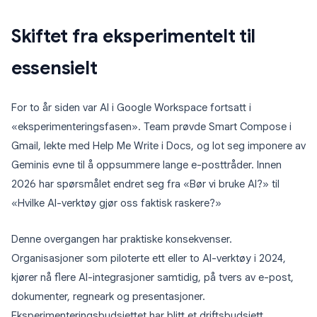
Skiftet fra eksperimentelt til
essensielt
For to år siden var AI i Google Workspace fortsatt i
«eksperimenteringsfasen». Team prøvde Smart Compose i
Gmail, lekte med Help Me Write i Docs, og lot seg imponere av
Geminis evne til å oppsummere lange e-posttråder. Innen
2026 har spørsmålet endret seg fra «Bør vi bruke AI?» til
«Hvilke AI-verktøy gjør oss faktisk raskere?»
Denne overgangen har praktiske konsekvenser.
Organisasjoner som piloterte ett eller to AI-verktøy i 2024,
kjører nå flere AI-integrasjoner samtidig, på tvers av e-post,
dokumenter, regneark og presentasjoner.
Eksperimenteringsbudsjettet har blitt et driftsbudsjett.