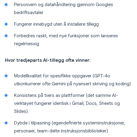
Personvern og datahåndtering gjennom Googles
bedriftsavtaler
Fungerer innebygd uten å installere tillegg
Forbedres raskt, med nye funksjoner som lanseres
regelmessig
Hvor tredjeparts AI-tillegg ofte vinner:
Modellkvalitet for spesifikke oppgaver (GPT-4o
utkonkurrerer ofte Gemini på nyansert skriving og koding)
Konsistens på tvers av plattformer (det samme AI-
verktøyet fungerer identisk i Gmail, Docs, Sheets og
Slides)
Dybde i tilpasning (egendefinerte systeminstruksjoner,
personaer, team-delte instruksjonsbiblioteker)