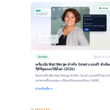
Guides
Guides
J
เครื่องมือ Mail Merge สำหรับ Gmail แบบฟรี:
ที่ดีที่สุดและวิธีตั้งค่า (2026)
ค้นหาเครื่องมือ Mail Merge สำหรับ Gmail แบบฟรีท
ขนาดรายชื่อของคุณ เปรียบเทียบแผนฟรีของ YAMM
Mailmeteor และ Mail Merge พร้อมวิธีตั้งค่าส่งอี