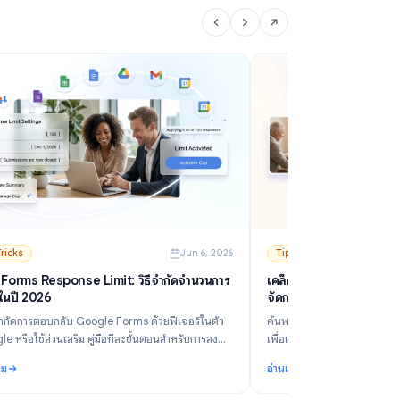
อ่านเพิ่มเติม
อ่า
เพิ่มโอกาสปิดการขาย
: เวลาที่ดีที่สุดในการส่ง Cold Email: เลือกวันและเวลาอย่างไรให้คนตอบกล
: 
6
Tips & Tricks
Jun 6, 2026