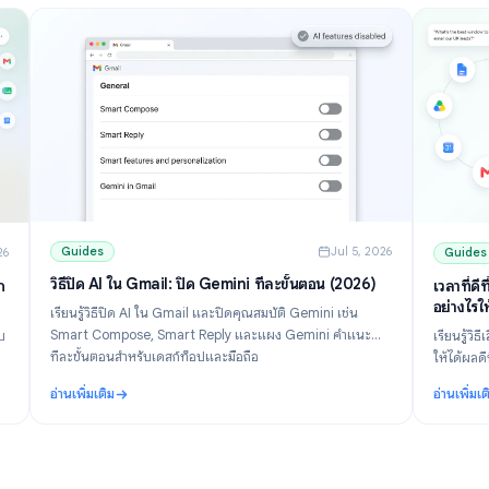
Guides
Jul 5, 202
ul 10, 2026
วิธีปิด AI ใน Gmail: ปิด Gemini ทีละขั้นตอน (2026)
 ตัวเลือก
เรียนรู้วิธีปิด AI ใน Gmail และปิดคุณสมบัติ Gemini เช่น
Smart Compose, Smart Reply และแผง Gemini คำแนะนำ
ี่เหมาะกับ
ทีละขั้นตอนสำหรับเดสก์ท็อปและมือถือ
,
เมลแบบ