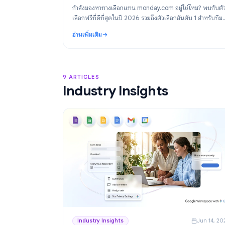
Product
Ju
ทางเลือก monday.com ที่ดีที่สุดในปี 2026: เค
จัดการโปรเจกต์ฟรีสำหรับ Google Workspa
กำลังมองหาทางเลือกแทน monday.com อยู่ใช่ไหม?
เลือกฟรีที่ดีที่สุดในปี 2026 รวมถึงตัวเลือกอันดับ 1 สำ
ใช้ Google Workspace อย่าง TasksBoard
อ่านเพิ่มเติม
: ทางเลือก monday.com ที่ดีที่สุดในปี 2026: เค
9 ARTICLES