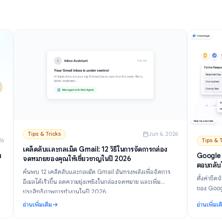
อ่านเพิ่มเติม
กที่ดีที่สุดและวิธีตั้งค่า (2026)
: วิธีปิด AI ใน Gmail: ปิด Gemini ทีละขั้นตอน (2026)
Tips & Tricks
Jun 6, 202
n 21, 2026
เคล็ดลับและกลเม็ด Gmail: 12 วิธีในการจัดการกล่อง