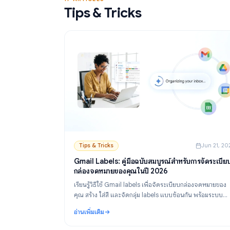
อ่านเพิ่มเติม
เฉพาะบุคคลจาก Google Sheets
: เครื่องมือ Mail Merge สำหรับ Gmail แบบฟรี: ตัวเลือ
17 ARTICLES
Tips & Tricks
Tips & Tricks
Ju