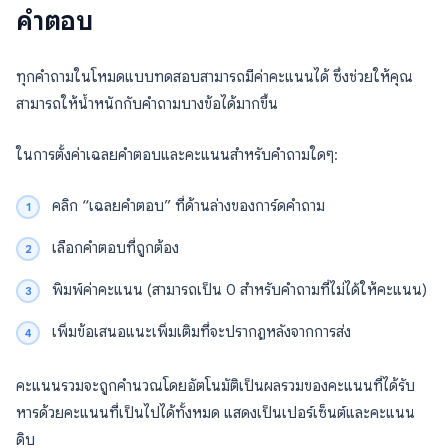
คำตอบ
ทุกคำถามในโหมดแบบทดสอบสามารถมีค่าคะแนนได้ ซึ่งช่วยให้คุณ
สามารถให้น้ำหนักกับคำถามบางข้อได้มากขึ้น
ในการตั้งค่าเฉลยคำตอบและคะแนนสำหรับคำถามใดๆ:
คลิก “เฉลยคำตอบ” ที่ด้านล่างของการ์ดคำถาม
เลือกคำตอบที่ถูกต้อง
พิมพ์ค่าคะแนน (สามารถเป็น 0 สำหรับคำถามที่ไม่ได้ให้คะแนน)
เพิ่มข้อเสนอแนะเพิ่มเติมที่จะปรากฏหลังจากการส่ง
คะแนนรวมจะถูกคำนวณโดยอัตโนมัติเป็นผลรวมของคะแนนที่ได้รับ
หารด้วยคะแนนที่เป็นไปได้ทั้งหมด แสดงเป็นเปอร์เซ็นต์และคะแนน
ดิบ