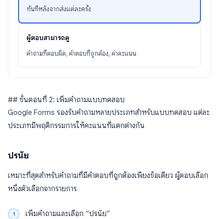
ทันทีหลังจากส่งแต่ละครั้ง
ผู้ตอบสามารถดู
คำถามที่ตอบผิด, คำตอบที่ถูกต้อง, ค่าคะแนน
## ขั้นตอนที่ 2: เพิ่มคำถามแบบทดสอบ
Google Forms รองรับคำถามหลายประเภทสำหรับแบบทดสอบ แต่ละ
ประเภทมีพฤติกรรมการให้คะแนนที่แตกต่างกัน
ปรนัย
เหมาะที่สุดสำหรับคำถามที่มีคำตอบที่ถูกต้องเพียงข้อเดียว ผู้ตอบเลือก
หนึ่งตัวเลือกจากรายการ
เพิ่มคำถามและเลือก “ปรนัย”