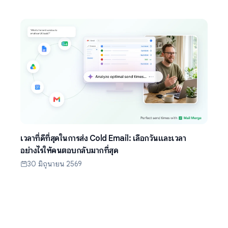
เวลาที่ดีที่สุดในการส่ง Cold Email: เลือกวันและเวลา
อย่างไรให้คนตอบกลับมากที่สุด
30 มิถุนายน 2569