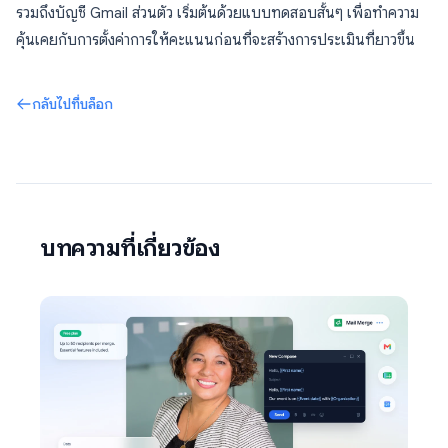
รวมถึงบัญชี Gmail ส่วนตัว เริ่มต้นด้วยแบบทดสอบสั้นๆ เพื่อทำความ
คุ้นเคยกับการตั้งค่าการให้คะแนนก่อนที่จะสร้างการประเมินที่ยาวขึ้น
กลับไปที่บล็อก
บทความที่เกี่ยวข้อง