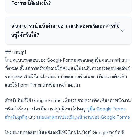
Forms ได้อย่างไร?
ฉันสามารถนำเข้าคำถามจากสเปรดชีตหรือเอกสารที่มี
อยู่ได้หรือไม่?
## บทสรุป
โหมดแบบทดสอบของ Google Forms ครอบคลุมขั้นตอนการทำงาน
ทั้งหมด ตั้งแต่การสร้างคำถามให้คะแนนไปจนถึงการตรวจสอบผลลัพธ์
รายบุคคล เปิดใช้งานโหมดแบบทดสอบ สร้างเฉลย เพิ่มความคิดเห็น
และใช้ Form Timer สำหรับการจำกัดเวลา
สำหรับทีมที่ใช้ Google Forms เพื่อรวบรวมความคิดเห็นของพนักงาน
หรือดำเนินการประเมินการปฐมนิเทศ โปรดดู
คู่มือ Google Forms
สำหรับธุรกิจ
และ
เทมเพลตการประเมินพนักงานของ Google Forms
โหมดแบบทดสอบนั้นฟรีและมีให้ใช้งานในบัญชี Google ทุกบัญชี