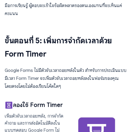
มือการเรียนรู้ ผู้ตอบจะเข้าใจข้อผิดพลาดของตนเองแทนที่จะเห็นแค่
คะแนน
ขั้นตอนที่ 5: เพิ่มการจำกัดเวลาด้วย
Form Timer
Google Forms ไม่มีตัวจับเวลาถอยหลังในตัว สำหรับการประเมินแบบ
มีเวลา Form Timer จะเพิ่มตัวจับเวลาถอยหลังลงในฟอร์มของคุณ
โดยตรงโดยไม่ต้องเขียนโค้ดใดๆ
ลองใช้ Form Timer
เพิ่มตัวจับเวลาถอยหลัง, การจำกัด
คำถาม และการส่งอัตโนมัติลงใน
แบบทดสอบ Google Form ไม่