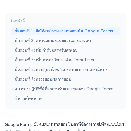
ในหน้านี้
ขั้นตอนที่ 1: เปิดใช้งานโหมดแบบทดสอบใน Google Forms
ขั้นตอนที่ 3: กำหนดค่าคะแนนและเฉลยคำตอบ
ขั้นตอนที่ 4: เพิ่มคำติชมสำหรับคำตอบ
ขั้นตอนที่ 5: เพิ่มการจำกัดเวลาด้วย Form Timer
ขั้นตอนที่ 6: ควบคุมว่าใครสามารถทำแบบทดสอบได้บ้าง
ขั้นตอนที่ 7: ตรวจสอบผลการสอบ
แนวทางปฏิบัติที่ดีที่สุดสำหรับแบบทดสอบ Google Forms
คำถามที่พบบ่อย
Google Forms มีโหมดแบบทดสอบในตัวที่จัดการการให้คะแนนโดย