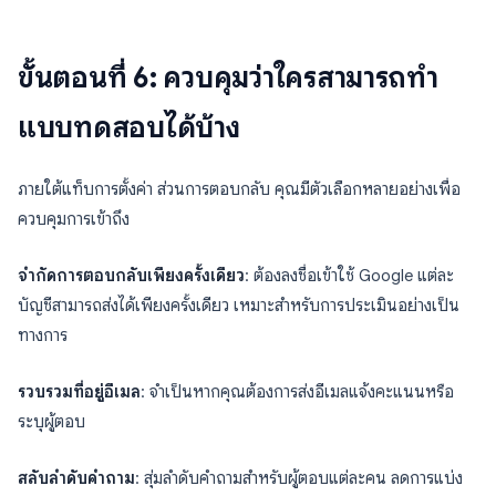
ขั้นตอนที่ 6: ควบคุมว่าใครสามารถทำ
แบบทดสอบได้บ้าง
ภายใต้แท็บการตั้งค่า ส่วนการตอบกลับ คุณมีตัวเลือกหลายอย่างเพื่อ
ควบคุมการเข้าถึง
จำกัดการตอบกลับเพียงครั้งเดียว
: ต้องลงชื่อเข้าใช้ Google แต่ละ
บัญชีสามารถส่งได้เพียงครั้งเดียว เหมาะสำหรับการประเมินอย่างเป็น
ทางการ
รวบรวมที่อยู่อีเมล
: จำเป็นหากคุณต้องการส่งอีเมลแจ้งคะแนนหรือ
ระบุผู้ตอบ
สลับลำดับคำถาม
: สุ่มลำดับคำถามสำหรับผู้ตอบแต่ละคน ลดการแบ่ง