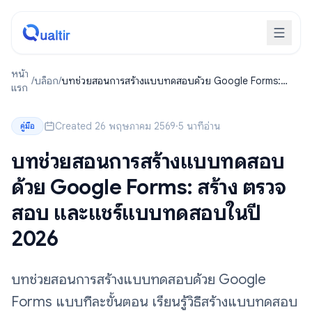
หน้า
/
บล็อก
/
บทช่วยสอนการสร้างแบบทดสอบด้วย Google Forms:
แรก
สร้าง ตรวจสอบ และแชร์แบบทดสอบในปี 2026
Created 26 พฤษภาคม 2569
·
5 นาทีอ่าน
คู่มือ
บทช่วยสอนการสร้างแบบทดสอบ
ด้วย Google Forms: สร้าง ตรวจ
สอบ และแชร์แบบทดสอบในปี
2026
บทช่วยสอนการสร้างแบบทดสอบด้วย Google
Forms แบบทีละขั้นตอน เรียนรู้วิธีสร้างแบบทดสอบ