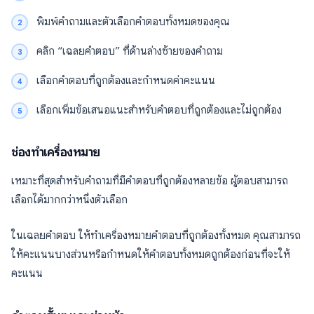
พิมพ์คำถามและตัวเลือกคำตอบทั้งหมดของคุณ
คลิก “เฉลยคำตอบ” ที่ด้านล่างซ้ายของคำถาม
เลือกคำตอบที่ถูกต้องและกำหนดค่าคะแนน
เลือกเพิ่มข้อเสนอแนะสำหรับคำตอบที่ถูกต้องและไม่ถูกต้อง
ช่องทำเครื่องหมาย
เหมาะที่สุดสำหรับคำถามที่มีคำตอบที่ถูกต้องหลายข้อ ผู้ตอบสามารถ
เลือกได้มากกว่าหนึ่งตัวเลือก
ในเฉลยคำตอบ ให้ทำเครื่องหมายคำตอบที่ถูกต้องทั้งหมด คุณสามารถ
ให้คะแนนบางส่วนหรือกำหนดให้คำตอบทั้งหมดถูกต้องก่อนที่จะให้
คะแนน