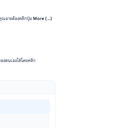
นมัติ) ใช้งานได้ฟรี โดยโฮสต์สามารถเปิดใช้งาน
: Live transcription สามารถใช้งานได้และ
่าบัญชี
บชำระเงินที่เปิดใช้งานการบันทึกบนคลาวด์
่างของหน้าจอ (คุณอาจต้องคลิกปุ่ม
More (…)
แล้ว