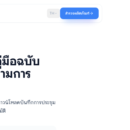
บล็อก
TH
สำรวจผลิตภัณฑ์
: คู่มือฉบับ
ถอดความการ
านคำบรรยายสด ดาวน์โหลดบันทึกการประชุม
om โดยอัตโนมัติ