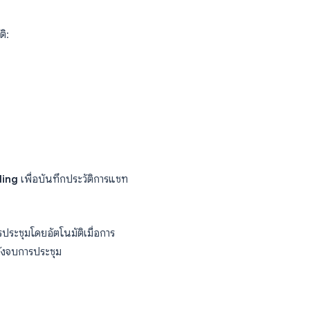
ันทึกข้อความคำบรรยายโดยอัตโนมัติหลังจากจบ
บันทึกการประชุมแบบถาวร คุณต้องใช้ Cloud
 AI จากภายนอก
บการประชุม
่สมบูรณ์คือผ่านฟีเจอร์การบันทึกบนคลาวด์ของ
วลผลเสียงและสร้างไฟล์บันทึกการประชุมโดย
ั้งค่า Zoom
ะชุมโดยอัตโนมัติ: