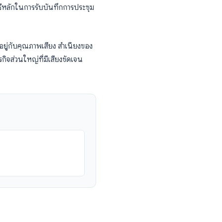
บบเรียลไทม์ที่แสดงบนหน้าจอระหว่างการ
้าใจแบบทันที แต่โดยปกติแล้วระบบจะไม่บันทึก
กบนคลาวด์ประมวลผลเสร็จสิ้น Zoom จะสร้าง
นมัติ นี่เป็นวิธีหลักในการรับบันทึกการประชุม
้
ความแม่นยำขึ้นอยู่กับคุณภาพเสียง สำเนียงของ
รสนทนาทางธุรกิจส่วนใหญ่ที่มีเสียงชัดเจน
80, 90%
บเทียบเวลา