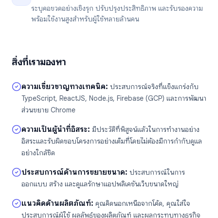
ระบุคอขวดอย่างเชิงรุก ปรับปรุงประสิทธิภาพ และรับรองความ
พร้อมใช้งานสูงสำหรับผู้ใช้หลายล้านคน
สิ่งที่เรามองหา
ความเชี่ยวชาญทางเทคนิค
:
ประสบการณ์จริงที่แข็งแกร่งกับ
TypeScript, ReactJS, Node.js, Firebase (GCP) และการพัฒนา
ส่วนขยาย Chrome
ความเป็นผู้นำที่อิสระ
:
มีประวัติที่พิสูจน์แล้วในการทำงานอย่าง
อิสระและรับผิดชอบโครงการอย่างเต็มที่โดยไม่ต้องมีการกำกับดูแล
อย่างใกล้ชิด
ประสบการณ์ด้านการขยายขนาด
:
ประสบการณ์ในการ
ออกแบบ สร้าง และดูแลรักษาแอปพลิเคชันเว็บขนาดใหญ่
แนวคิดด้านผลิตภัณฑ์
:
คุณคิดนอกเหนือจากโค้ด, คุณใส่ใจ
ประสบการณ์ผู้ใช้ ผลลัพธ์ของผลิตภัณฑ์ และผลกระทบทางธุรกิจ