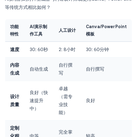
等传统方式相比如何？
功能
AI演示制
Canva/PowerPoint
人工设计
特性
作工具
模板
速度
30: 60秒
2: 8小时
30: 60分钟
内容
自行撰
自动生成
自行撰写
生成
写
卓越
良好（快
设计
（需专
速提升
良好
质量
业技
中）
能）
定制
完全掌
化程
中等
较高