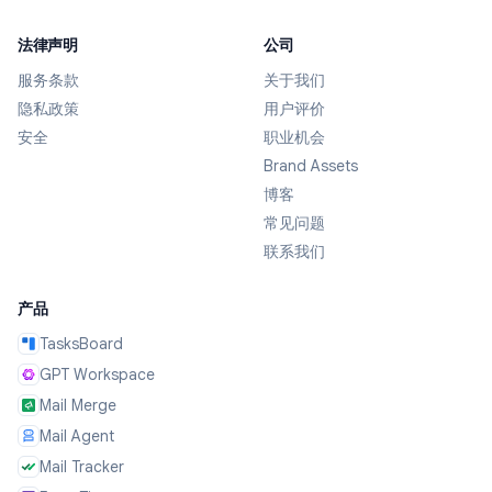
法律声明
公司
GPT Workspace
服务条款
关于我们
我强烈推荐GPT Workspace！作为一个使用老旧电脑的
隐私政策
用户评价
人，这个扩展真的改变了游戏规则，帮助我跟上了技术潮
安全
职业机会
流。它非常实用，我真的很喜欢用它。
Brand Assets
Celeste Jones
Chrome Web Store Review
博客
常见问题
联系我们
TasksBoard
这个扩展让我在浏览网页时能随时快速添加任务，太方便
产品
了。需要的时候从浏览器侧边弹出来，用完之后又能迅速收
起来。非常喜欢！
TasksBoard
Joshua Beach
GPT Workspace
Chrome Web Store Review
Mail Merge
Mail Agent
Mail Tracker
Record Meeting
在放弃Zoom许可证、全面转向Google Workspace之后，