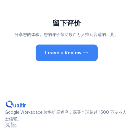
GPT Workspace
留下评价
这绝对是我见过的最省时的插件了！
Tim JP
分享您的体验。您的评价帮助数百万人找到合适的工具。
Chrome Web Store Review
Leave a Review →
Mail Tracker
安装非常简单，跟Gmail的配合也很顺畅。我很喜欢它不会
让界面变得杂乱。追踪已读回执的必备扩展。
Abdelrahman Hamdy
Chrome Web Store Review
Mail Tracker
它让Gmail用起来更方便了；最让我满意的是它的流畅度和
Google Workspace 效率扩展程序，深受全球超过 1500 万专业人
对隐私的保护。
士信赖。
Mohamed Hisham
Chrome Web Store Review