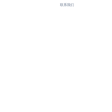
联系我们
产品
TasksBoard
GPT Workspace
Mail Merge
Mail Agent
Mail Tracker
Form Timer
Record Meeting
TeleClaw
NEW
©
2026
Qualtir LLC.
版权所有。