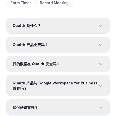
Form Timer
Record Meeting
Qualtir
Qualtir 是什么？
Qualtir 是一家生产力软件公司，为 Google Workspace
Qualtir 产品免费吗？
构建 Chrome 扩展程序和 Web 应用。我们的工具深受全
球 1500 万专业人士信赖，帮助团队更聪明地使用
Gmail、Google Tasks、Google Meet 和 Google
所有 Qualtir 产品都提供免费版本，无需信用卡即可开始
Forms。
我的数据在 Qualtir 安全吗？
使用。每个产品还有付费计划，提供更高限制、高级功能
和优先支持。
是的。Qualtir 已通过 ISO 27001 认证并符合 GDPR。我
Qualtir 产品与 Google Workspace for Business
们绝不会将您的数据出售给第三方。所有数据在静止和传
兼容吗？
输过程中均已加密。
完全兼容。所有 Qualtir 工具都与个人 Google 账户、
如何获得支持？
Google Workspace Starter、Business 和 Enterprise
兼容。